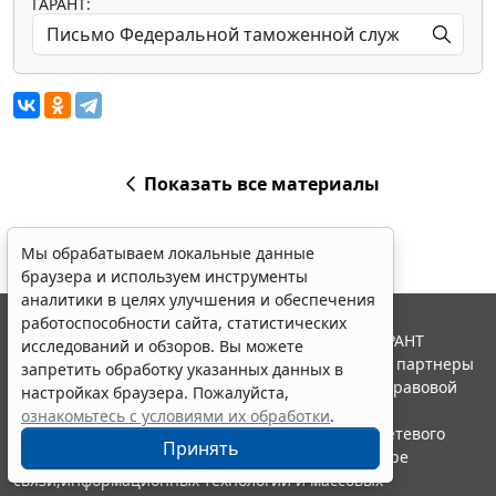
ГАРАНТ:
Показать все материалы
Мы обрабатываем локальные данные
браузера и используем инструменты
аналитики в целях улучшения и обеспечения
работоспособности сайта, статистических
© ООО "НПП "ГАРАНТ-СЕРВИС", 2026. Система ГАРАНТ
исследований и обзоров. Вы можете
выпускается с 1990 года. Компания "Гарант" и ее партнеры
запретить обработку указанных данных в
являются участниками Российской ассоциации правовой
настройках браузера. Пожалуйста,
информации ГАРАНТ.
ознакомьтесь с условиями их обработки
.
Портал ГАРАНТ.РУ зарегистрирован в качестве сетевого
Принять
издания Федеральной службой по надзору в сфере
связи,информационных технологий и массовых