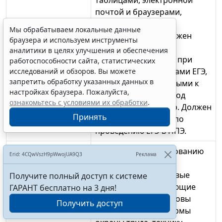
почтой и браузерами,
мультимедийным
Мы обрабатываем локальные данные
оборудованием. Должен
браузера и используем инструменты
владеть: этическими
аналитики в целях улучшения и обеспечения
нормами поведения при
работоспособности сайта, статистических
общении с участниками ЕГЭ,
исследований и обзоров. Вы можете
запретить обработку указанных данных в
лицами, привлекаемыми к
настройках браузера. Пожалуйста,
работе в ППЭ в период
ознакомьтесь с условиями их обработки
.
проведения ЕГЭ, и др. Должен
Принять
пройти: подготовку по
проведению ЕГЭ в ППЭ.
Организатор вне
Требований к образованию
Erid: 4CQwVszH9pWwojUA9Q3
Реклама
аудитории
нет. Должен знать:
нормативные правовые
Получите полный доступ к системе
акты, регламентирующие
ГАРАНТ бесплатно на 3 дня!
проведение ЕГЭ; основы
Получить доступ
права, правила и нормы