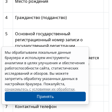
3
Место рождения
4
Гражданство (подданство)
5
Основной государственный
регистрационный номер записи о
государственной регистрации
индивидуального предпринимателя
Мы обрабатываем локальные данные
(ОГРНИП), если физическое лицо является
браузера и используем инструменты
аналитики в целях улучшения и обеспечения
индивидуальным предпринимателем
работоспособности сайта, статистических
исследований и обзоров. Вы можете
5.1
ИНН (при наличии)
запретить обработку указанных данных в
настройках браузера. Пожалуйста,
ознакомьтесь с условиями их обработки
.
6
Место жительства и (или) место
пребывания
Принять
7
Контактный телефон