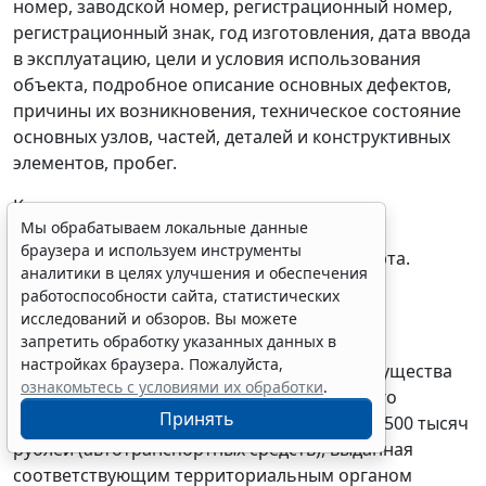
номер, заводской номер, регистрационный номер,
регистрационный знак, год изготовления, дата ввода
в эксплуатацию, цели и условия использования
объекта, подробное описание основных дефектов,
причины их возникновения, техническое состояние
основных узлов, частей, деталей и конструктивных
элементов, пробег.
К техническому заключению прилагаются
Мы обрабатываем локальные данные
фотографии автотранспортных средств,
браузера и используем инструменты
скрепленные печатью технического эксперта.
аналитики в целях улучшения и обеспечения
работоспособности сайта, статистических
1.9. Копия технического паспорта
исследований и обзоров. Вы можете
автотранспортного средства.
запретить обработку указанных данных в
настройках браузера. Пожалуйста,
1.10. Выписка из реестра федерального имущества
ознакомьтесь с условиями их обработки
.
на данный объект федерального движимого
Принять
имущества балансовой стоимостью более 500 тысяч
рублей (автотранспортных средств), выданная
соответствующим территориальным органом