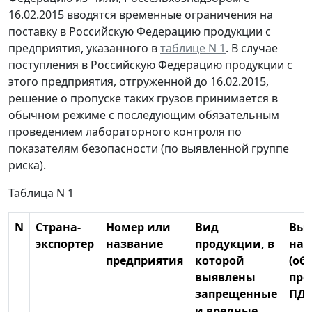
16.02.2015 вводятся временные ограничения на
поставку в Российскую Федерацию продукции с
предприятия, указанного в
таблице N 1
. В случае
поступления в Российскую Федерацию продукции с
этого предприятия, отгруженной до 16.02.2015,
решение о пропуске таких грузов принимается в
обычном режиме с последующим обязательным
проведением лабораторного контроля по
показателям безопасности (по выявленной группе
риска).
Таблица N 1
N
Страна-
Номер или
Вид
Выя
экспортер
название
продукции, в
нар
предприятия
которой
(об
выявлены
пре
запрещенные
ПДУ
и вредные