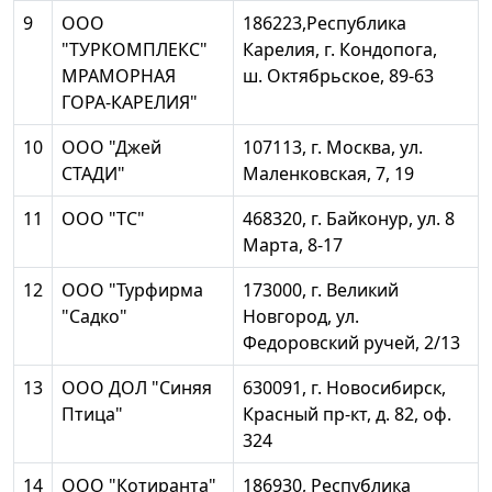
9
ООО
186223,Республика
"ТУРКОМПЛЕКС"
Карелия, г. Кондопога,
МРАМОРНАЯ
ш. Октябрьское, 89-63
ГОРА-КАРЕЛИЯ"
10
ООО "Джей
107113, г. Москва, ул.
СТАДИ"
Маленковская, 7, 19
11
ООО "ТС"
468320, г. Байконур, ул. 8
Марта, 8-17
12
ООО "Турфирма
173000, г. Великий
"Садко"
Новгород, ул.
Федоровский ручей, 2/13
13
ООО ДОЛ "Синяя
630091, г. Новосибирск,
Птица"
Красный пр-кт, д. 82, оф.
324
14
ООО "Котиранта"
186930, Республика