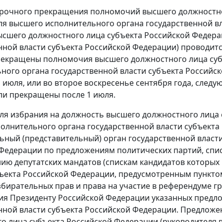
срочного прекращения полномочий высшего должностно
ля высшего исполнительного органа государственной в
сшего должностного лица субъекта Российской Федера
нной власти субъекта Российской Федерации) проводится
екращены полномочия высшего должностного лица суб
ного органа государственной власти субъекта Российс
1 июля, или во второе воскресенье сентября года, сле
ли прекращены после 1 июля.
ля избрания на должность высшего должностного лица 
олнительного органа государственной власти субъекта
ьный (представительный) орган государственной власт
Федерации по предложениям политических партий, спи
ию депутатских мандатов (спискам кандидатов которых 
ъекта Российской Федерации, предусмотренным пунктом
збирательных прав и права на участие в референдуме г
ия Президенту Российской Федерации указанных предл
нной власти субъекта Российской Федерации. Предложе
о лица субъекта Российской Федерации (руководителя 