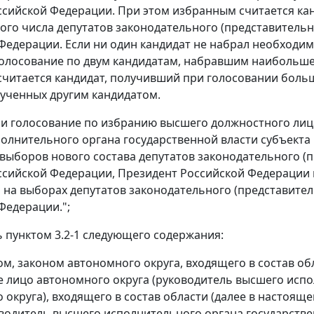
ссийской Федерации. При этом избранным считается кан
ого числа депутатов законодательного (представительн
Федерации. Если ни один кандидат не набрал необходимо
олосование по двум кандидатам, набравшим наибольшее
читается кандидат, получивший при голосовании больш
лученных другим кандидатом.
сли голосование по избранию высшего должностного лиц
олнительного органа государственной власти субъекта
выборов нового состава депутатов законодательного (п
ссийской Федерации, Президент Российской Федерации п
 на выборах депутатов законодательного (представител
Федерации.";
ь пунктом 3.2-1 следующего содержания:
авом, законом автономного округа, входящего в состав 
 лицо автономного округа (руководитель высшего испо
 округа), входящего в состав области (далее в настоящ
оводитель высшего исполнительного органа государстве