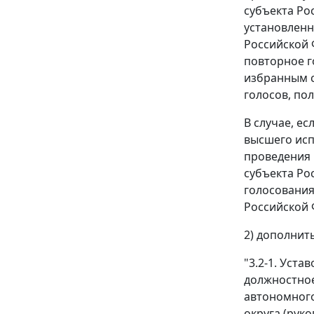
субъекта Ро
установленн
Российской 
повторное г
избранным с
голосов, по
В случае, е
высшего исп
проведения 
субъекта Ро
голосования
Российской 
2) дополнит
"3.2-1. Уст
должностное
автономного
округа (рук