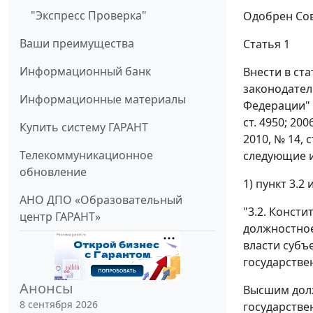
"Экспресс Проверка"
Одобрен Сов
Ваши преимущества
Статья 1
Информационный банк
Внести в ст
законодател
Информационные материалы
Федерации" (
ст. 4950; 2006
Купить систему ГАРАНТ
2010, № 14, ст
Телекоммуникационное
следующие 
обновление
1) пункт 3.
АНО ДПО «Образовательный
"3.2. Конст
центр ГАРАНТ»
должностное
власти субъ
государстве
Анонсы
Высшим долж
8 сентября 2026
государстве