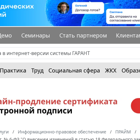
Демо
Семинары
Стать партнером
Клиента
Практика
Труд
Социальная сфера
ЖКХ
Образ
луги
Информационно-правовое обеспечение
ПРАЙМ
 г. № 6-ФЗ "О внесении изменений в статью 18 Федерального з