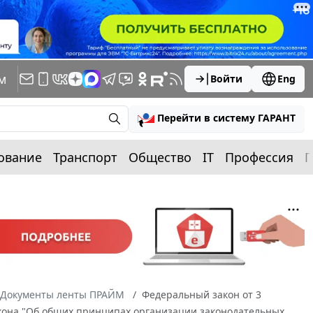
м
Войти
Eng
Перейти в систему ГАРАНТ
ование
Транспорт
Общество
IT
Профессия
П
Документы ленты ПРАЙМ
Федеральный закон от 3
акона "Об общих принципах организации законодательных