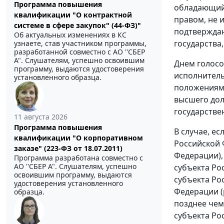
Программа повышения
обладающий 
квалификации "О контрактной
правом, не 
системе в сфере закупок" (44-ФЗ)"
подтверждаю
Об актуальных изменениях в КС
государства,
узнаете, став участником программы,
разработанной совместно с АО ''СБЕР
А". Слушателям, успешно освоившим
Днем голосо
программу, выдаются удостоверения
исполнитель
установленного образца.
положениями
высшего дол
государстве
11 августа 2026
Программа повышения
В случае, е
квалификации "О корпоративном
Российской 
заказе" (223-ФЗ от 18.07.2011)
Федерации),
Программа разработана совместно с
АО ''СБЕР А". Слушателям, успешно
субъекта Ро
освоившим программу, выдаются
субъекта Ро
удостоверения установленного
Федерации (
образца.
позднее чем
субъекта Ро