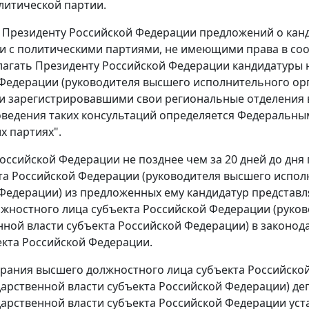
литической партии.
 Президенту Российской Федерации предложений о канд
и с политическими партиями, не имеющими права в со
лагать Президенту Российской Федерации кандидатуры 
Федерации (руководителя высшего исполнительного орг
и зарегистрировавшими свои региональные отделения 
ведения таких консультаций определяется Федеральным
х партиях".
оссийской Федерации не позднее чем за 20 дней до дн
та Российской Федерации (руководителя высшего испол
Федерации) из предложенных ему кандидатур представля
жностного лица субъекта Российской Федерации (руко
нной власти субъекта Российской Федерации) в законод
екта Российской Федерации.
рания высшего должностного лица субъекта Российско
дарственной власти субъекта Российской Федерации) де
дарственной власти субъекта Российской Федерации уст