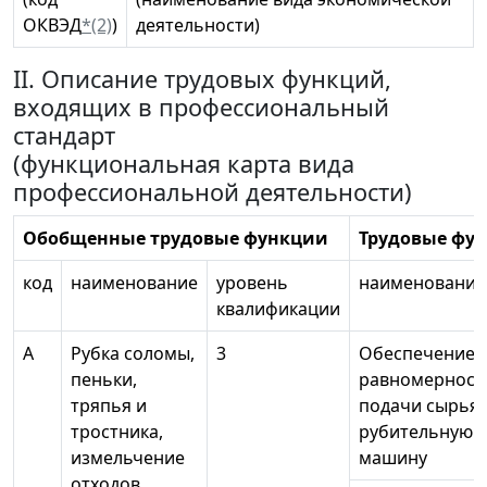
ОКВЭД
*(2)
)
деятельности)
II. Описание трудовых функций,
входящих в профессиональный
стандарт
(функциональная карта вида
профессиональной деятельности)
Обобщенные трудовые функции
Трудовые фу
код
наименование
уровень
наименование
квалификации
А
Рубка соломы,
3
Обеспечение
пеньки,
равномерност
тряпья и
подачи сырья 
тростника,
рубительную
измельчение
машину
отходов