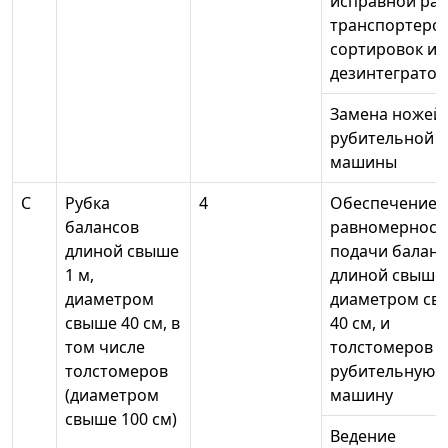
исправной ра
транспортеров
сортировок и
дезинтегратор
Замена ножей
рубительной
машины
С
Рубка
4
Обеспечение
балансов
равномерност
длиной свыше
подачи баланс
1 м,
длиной свыше 
диаметром
диаметром св
свыше 40 см, в
40 см, и
том числе
толстомеров в
толстомеров
рубительную
(диаметром
машину
свыше 100 см)
Ведение