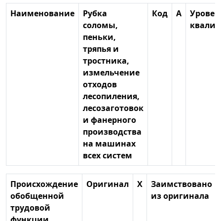
Наименование
Рубка
Код
А
Уровен
соломы,
квали
пеньки,
тряпья и
тростника,
измельчение
отходов
лесопиления,
лесозаготовок
и фанерного
производства
на машинах
всех систем
Происхождение
Оригинал
X
Заимствовано
обобщенной
из оригинала
трудовой
функции