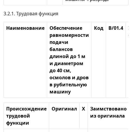
3.2.1. Трудовая функция
Наименование
Обеспечение
Код
В/01.4
У
равномерности
(
подачи
к
балансов
длиной до 1 м
и диаметром
до 40 см,
осмолов и дров
в рубительную
машину
Происхождение
Оригинал
X
Заимствовано
трудовой
из оригинала
функции