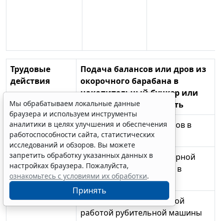
Трудовые
Подача балансов или дров из
действия
окорочного барабана в
накопительный бункер или
Мы обрабатываем локальные данные
накопительную емкость
браузера и используем инструменты
аналитики в целях улучшения и обеспечения
Подача балансов или дров в
работоспособности сайта, статистических
рубительную машину
исследований и обзоров. Вы можете
запретить обработку указанных данных в
Регулирование равномерной
настройках браузера. Пожалуйста,
подачи балансов и дров в
ознакомьтесь с условиями их обработки
.
рубительную машину
Принять
Наблюдение за исправной
работой рубительной машины