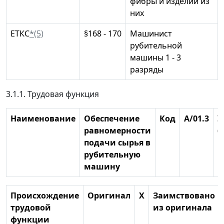
фибры и изделий из
них
ЕТКС
*(5)
§168 - 170
Машинист
рубительной
машины 1 - 3
разряды
3.1.1. Трудовая функция
Наименование
Обеспечение
Код
A/01.3
У
равномерности
(
подачи сырья в
к
рубительную
машину
Происхождение
Оригинал
X
Заимствовано
трудовой
из оригинала
функции