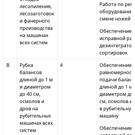
Работа по рем
лесопиления,
оборудования
лесозаготовок
смене ножей
и фанерного
производства
Обеспечение
на машинах
исправной ра
всех систем
дезинтегратор
сортировок
В
Рубка
4
Обеспечение
балансов
равномерност
длиной до 1 м
подачи баланс
и диаметром
длиной до 1 м 
до 40 см,
диаметром до 
осмолов и
см, осмолов и
дров на
в рубительную
рубительных
машину
машинах всех
Обеспечение
систем