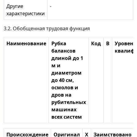
Другие
-
характеристики
3.2. Обобщенная трудовая функция
Наименование
Рубка
Код
В
Уровень
балансов
квалиф
длиной до 1
м и
диаметром
до 40 см,
осмолов и
дров на
рубительных
машинах
всех систем
Происхождение
Оригинал
X
Заимствовано