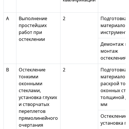
А
Выполнение
2
Подготовка
простейших
материалов,
работ при
инструмент
остеклении
Демонтаж и
монтаж
остекления
В
Остекление
2
Подготовка
тонкими
материалов,
оконными
раскрой тон
стеклами,
оконных сте
установка глухих
толщиной д
и створчатых
мм
переплетов
Остекление 
прямолинейного
установка г
очертания