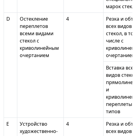
марок стекл
D
Остекление
4
Резка и обт
переплетов
всех видов
всеми видами
стекол, в то
стекол с
числе с
криволинейным
криволине
очертанием
очертанием
Вставка всех
видов стеко
прямолине
и
криволиней
переплеты в
типов
Е
Устройство
4
Резка и обт
художественно-
всех видов