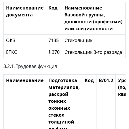
Наименование
Код
Наименование
документа
базовой группы,
должности (профессии)
или специальности
ОКЗ
7135
Стекольщик
ЕТКС
§ 370
Стекольщик 3-го разряда
3.2.1. Трудовая функция
Наименование
Подготовка
Код
В/01.2
Уро
материалов,
(под
раскрой
ква
тонких
оконных
стекол
толщиной
до 4 мм