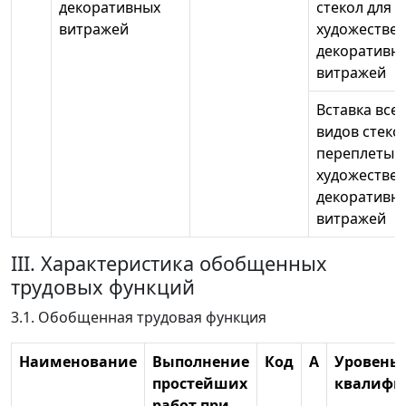
декоративных
стекол для
витражей
художествен
декоративн
витражей
Вставка всех
видов стеко
переплеты
художествен
декоративн
витражей
III. Характеристика обобщенных
трудовых функций
3.1. Обобщенная трудовая функция
Наименование
Выполнение
Код
А
Уровень
простейших
квалифи
работ при