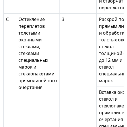
и створчаты
переплетов
С
Остекление
3
Раскрой по
переплетов
прямым ли
толстыми
и обработка
оконными
толстых око
стеклами,
стекол
стеклами
толщиной от
специальных
до 12 мм и
марок и
стекол
стеклопакетами
специальны
прямолинейного
марок
очертания
Вставка око
стекол и
стеклопакет
прямолиней
очертания и
специальны