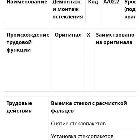
Наименование
Демонтаж
Код
А/02.2
Уров
и монтаж
(поду
остекления
квал
Происхождение
Оригинал
X
Заимствовано
трудовой
из оригинала
функции
Трудовые
Выемка стекол с расчисткой
действия
фальцев
Снятие стеклопакетов
Установка стеклопакетов