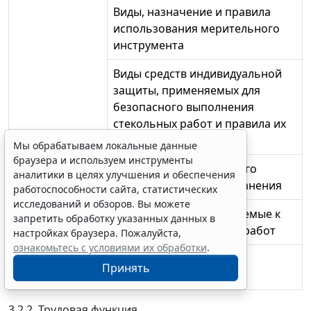
Виды, назначение и правила
использования мерительного
инструмента
Виды средств индивидуальной
защиты, применяемых для
безопасного выполнения
стекольных работ и правила их
использования
Мы обрабатываем локальные данные
браузера и используем инструменты
Виды брака и способы его
аналитики в целях улучшения и обеспечения
предупреждения и устранения
работоспособности сайта, статистических
исследований и обзоров. Вы можете
Требования, предъявляемые к
запретить обработку указанных данных в
качеству выполняемых работ
настройках браузера. Пожалуйста,
ознакомьтесь с условиями их обработки
.
Другие
-
Принять
характеристики
3.2.2. Трудовая функция