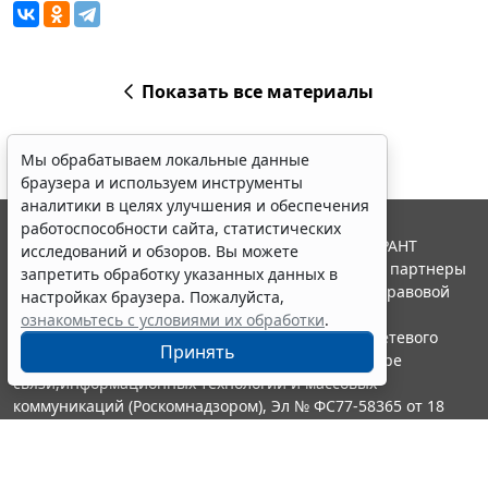
Показать все материалы
Мы обрабатываем локальные данные
браузера и используем инструменты
аналитики в целях улучшения и обеспечения
работоспособности сайта, статистических
© ООО "НПП "ГАРАНТ-СЕРВИС", 2026. Система ГАРАНТ
исследований и обзоров. Вы можете
выпускается с 1990 года. Компания "Гарант" и ее партнеры
запретить обработку указанных данных в
являются участниками Российской ассоциации правовой
настройках браузера. Пожалуйста,
информации ГАРАНТ.
ознакомьтесь с условиями их обработки
.
Портал ГАРАНТ.РУ зарегистрирован в качестве сетевого
Принять
издания Федеральной службой по надзору в сфере
связи,информационных технологий и массовых
коммуникаций (Роскомнадзором), Эл № ФС77-58365 от 18
июня 2014 года.
16+