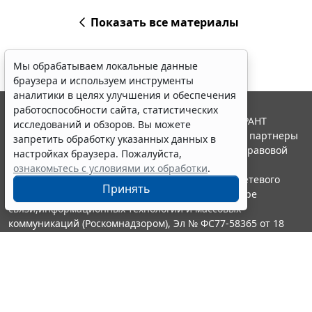
Показать все материалы
Мы обрабатываем локальные данные
браузера и используем инструменты
аналитики в целях улучшения и обеспечения
работоспособности сайта, статистических
© ООО "НПП "ГАРАНТ-СЕРВИС", 2026. Система ГАРАНТ
исследований и обзоров. Вы можете
выпускается с 1990 года. Компания "Гарант" и ее партнеры
запретить обработку указанных данных в
являются участниками Российской ассоциации правовой
настройках браузера. Пожалуйста,
информации ГАРАНТ.
ознакомьтесь с условиями их обработки
.
Портал ГАРАНТ.РУ зарегистрирован в качестве сетевого
Принять
издания Федеральной службой по надзору в сфере
связи,информационных технологий и массовых
коммуникаций (Роскомнадзором), Эл № ФС77-58365 от 18
июня 2014 года.
16+
Контакты
8-800-200-88-88