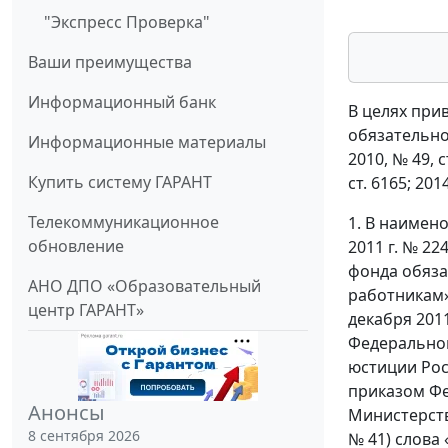
"Экспресс Проверка"
Ваши преимущества
Информационный банк
В целях прив
обязательно
Информационные материалы
2010, № 49, ст
Купить систему ГАРАНТ
ст. 6165; 201
Телекоммуникационное
1. В наимен
обновление
2011 г. № 2
фонда обяз
АНО ДПО «Образовательный
работникам»
центр ГАРАНТ»
декабря 201
Федеральног
юстиции Росс
приказом Фе
Анонсы
Министерств
8 сентября 2026
№ 41) слова 