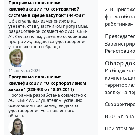
Программа повышения
2. В Прилож
квалификации "О контрактной
системе в сфере закупок" (44-ФЗ)"
фонда обяз
Об актуальных изменениях в КС
работникам 
узнаете, став участником программы,
разработанной совместно с АО ''СБЕР
Председате
А". Слушателям, успешно освоившим
программу, выдаются удостоверения
Зарегистрир
установленного образца.
Регистраци
Обзор до
Из бюджета
11 августа 2026
Программа повышения
компенсаци
квалификации "О корпоративном
территориа
заказе" (223-ФЗ от 18.07.2011)
заявку на п
Программа разработана совместно с
АО ''СБЕР А". Слушателям, успешно
Скорректиро
освоившим программу, выдаются
удостоверения установленного
образца.
В 2015 г. она
При этом вм