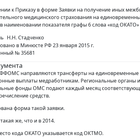
ении к Приказу в форме Заявки на получение иных ме
ательного медицинского страхования на единовременн
в наименовании показателя графы 6 слова «код ОКАТО»
ль
Н.Н. Стадченко
овано в Минюсте РФ 23 января 2015 г.
онный № 35681
кумента
 ФФОМС направляются трансферты на единовременные
онные выплаты медработникам. Региональные органы 
льные фонды ОМС подают каждый месяц соответствую
еречисление средств.
вана форма такой заявки.
 такая же, что и в 2014.
есто кода ОКАТО указывается код ОКТМО.