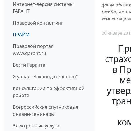
Интернет-версия системы
фонда обязате
ГАРАНТ
межбюджетных
компенсацион
Правовой консалтинг
30 января 201
ПРАЙМ
Пр
Правовой портал
www.garant.ru
страх
Вести Гаранта
в П
Журнал "Законодательство"
ме
утве
Консультации по эффективной
работе
тра
Всероссийские спутниковые
онлайн-семинары
ко
Электронные услуги