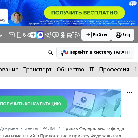
м
Войти
Eng
Перейти в систему ГАРАНТ
ование
Транспорт
Общество
IT
Профессия
П
Документы ленты ПРАЙМ
Приказ Федерального фонда
есении изменений в Приложение к приказу Федерального