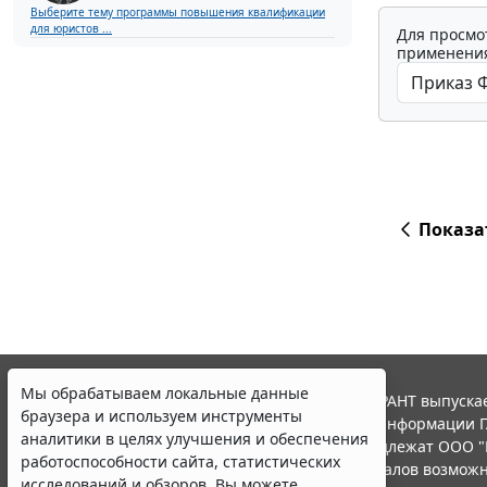
Выберите тему программы повышения квалификации
для юристов ...
Для просмо
применения
Показа
Мы обрабатываем локальные данные
© ООО "НПП "ГАРАНТ-СЕРВИС", 2026. Система ГАРАНТ выпускае
браузера и используем инструменты
участниками Российской ассоциации правовой информации Г
аналитики в целях улучшения и обеспечения
Все права на материалы сайта ГАРАНТ.РУ принадлежат ООО "
работоспособности сайта, статистических
Полное или частичное воспроизведение материалов возможн
исследований и обзоров. Вы можете