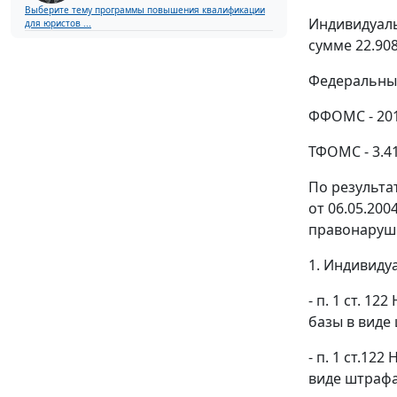
Выберите тему программы повышения квалификации
Индивидуаль
для юристов ...
сумме 22.908
Федеральный
ФФОМС - 201
ТФОМС - 3.41
По результат
от 06.05.20
правонаруше
1. Индивиду
-
п. 1
ст. 122
базы в виде
-
п. 1
ст.122 
виде штрафа 