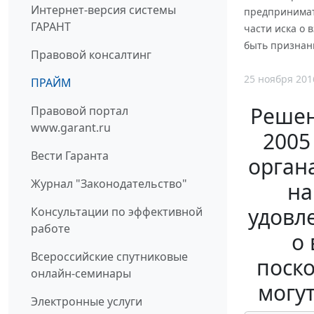
Интернет-версия системы
предпринимате
ГАРАНТ
части иска о 
быть признан
Правовой консалтинг
25 ноября 201
ПРАЙМ
Решен
Правовой портал
www.garant.ru
2005
Вести Гаранта
орган
Журнал "Законодательство"
на
удовл
Консультации по эффективной
работе
о 
Всероссийские спутниковые
поско
онлайн-семинары
могу
Электронные услуги