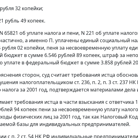
рубля 32 копейки;
1 рубль 49 копеек.
 65821 об уплате налога и пени, N 221 об уплате налог
частично, а именно П. уплачены единый социальный на
4 рубля 02 копейки, пеня за несвоевременную уплату ед
 бюджет в сумме 6.546 рублей 89 копеек, штраф за неп
 уплате в федеральный бюджет в сумме 3.858 рублей 20
яснения сторон, суд считает требования истца обоснова
арушения налогоплательщиком
ст. 236
,
п. 2
,
п. 3
ст. 237 НК
 налога за 2001 год, подтверждается материалами дела 
имает требования истца в части взыскания с ответчика 1
рублей 94 копеек пени за несвоевременную уплату налог
ходы физических лиц за 2001 год, так как
Налоговый Код
аемой базы для индивидуальных предпринимателей.
вии с
п. 2
ст. 54 НК РФ индивидуальные предприниматели