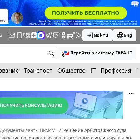
м
Войти
Eng
Перейти в систему ГАРАНТ
ование
Транспорт
Общество
IT
Профессия
П
Документы ленты ПРАЙМ
Решение Арбитражного суда
 заявление налогового органа о взыскании с индивидуального