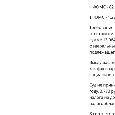
ФФОМС - 82 
ТФОМС - 1.22
Требования N
ответчиком 
сумме 13.06
федеральный
подлежащего
Выслушав по
как факт н
социального
Суд не прин
году, 3.773 
налога на до
налогооблаг
В соответст