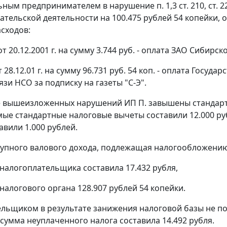
ьным предпринимателем в нарушение
п. 1
,
3
ст. 210,
ст. 2
тельской деятельности на 100.475 рублей 54 копейки, о
асходов:
 от 20.12.2001 г. на сумму 3.744 руб. - оплата ЗАО Сибирск
от 28.12.01 г. на сумму 96.731 руб. 54 коп. - оплата Го
зи НСО за подписку на газеты "С-Э".
е вышеизложенных нарушений ИП П. завышены стандартн
ые стандартные налоговые вычеты составили 12.000 ру
авили 1.000 рублей.
упного валового дохода, подлежащая налогообложению
 налогоплательщика составила 17.432 рубля,
налогового органа 128.907 рублей 54 копейки.
льщиком в результате занижения налоговой базы не по
 сумма неуплаченного налога составила 14.492 рубля.