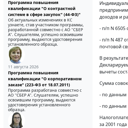
Программа повышения
Индивидуал
квалификации "О контрактной
предпринима
системе в сфере закупок" (44-ФЗ)"
доходов и р
Об актуальных изменениях в КС
узнаете, став участником программы,
- п/п N 6505
разработанной совместно с АО ''СБЕР
А". Слушателям, успешно освоившим
- п/п N 487 
программу, выдаются удостоверения
установленного образца.
почтовой свя
В результат
Декларируем
11 августа 2026
вычеты сост
Программа повышения
квалификации "О корпоративном
Сумма совок
заказе" (223-ФЗ от 18.07.2011)
Программа разработана совместно с
- по данным
АО ''СБЕР А". Слушателям, успешно
освоившим программу, выдаются
удостоверения установленного
- по данным 
образца.
Налогоплате
за 2001 года