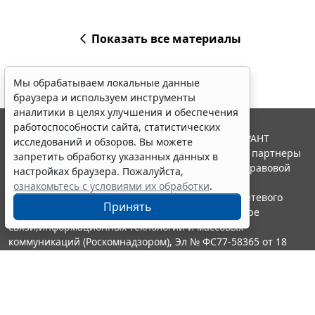
Показать все материалы
Мы обрабатываем локальные данные
браузера и используем инструменты
аналитики в целях улучшения и обеспечения
работоспособности сайта, статистических
© ООО "НПП "ГАРАНТ-СЕРВИС", 2026. Система ГАРАНТ
исследований и обзоров. Вы можете
выпускается с 1990 года. Компания "Гарант" и ее партнеры
запретить обработку указанных данных в
являются участниками Российской ассоциации правовой
настройках браузера. Пожалуйста,
информации ГАРАНТ.
ознакомьтесь с условиями их обработки
.
Портал ГАРАНТ.РУ зарегистрирован в качестве сетевого
Принять
издания Федеральной службой по надзору в сфере
связи,информационных технологий и массовых
коммуникаций (Роскомнадзором), Эл № ФС77-58365 от 18
июня 2014 года.
16+
Контакты
8-800-200-88-88