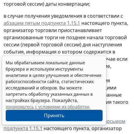
торговой сессии) даты конвертации;
в случае получения уведомления в соответствии с
абзацем пятым подпункта 1.15.1
настоящего пункта,
организатор торговли приостанавливает
организованные торги не позднее начала торговой
сессии (первой торговой сессии) дня наступления
события, информация о котором содержится в
указанном сообщении (уведомлении). В случае если
Мы обрабатываем локальные данные
организатор торговли получил уведомление,
браузера и используем инструменты
указанное в абзаце пятом подпункта 1.15.1
аналитики в целях улучшения и обеспечения
настоящего пункта, в день приостановления
работоспособности сайта, статистических
(блокирования) операций с соответствующими
исследований и обзоров. Вы можете
запретить обработку указанных данных в
ценными бумагами эмитента, то организованные
настройках браузера. Пожалуйста,
торги приостанавливаются в день получения такого
ознакомьтесь с условиями их обработки
.
уведомления;
Принять
в случаях, указанных в
абзацах седьмом
и
восьмом
подпункта 1.15.1
настоящего пункта, организатор