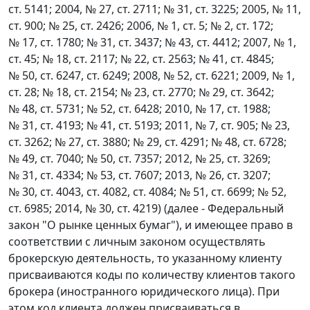
ст. 5141; 2004, № 27, ст. 2711; № 31, ст. 3225; 2005, № 11,
ст. 900; № 25, ст. 2426; 2006, № 1, ст. 5; № 2, ст. 172;
№ 17, ст. 1780; № 31, ст. 3437; № 43, ст. 4412; 2007, № 1,
ст. 45; № 18, ст. 2117; № 22, ст. 2563; № 41, ст. 4845;
№ 50, ст. 6247, ст. 6249; 2008, № 52, ст. 6221; 2009, № 1,
ст. 28; № 18, ст. 2154; № 23, ст. 2770; № 29, ст. 3642;
№ 48, ст. 5731; № 52, ст. 6428; 2010, № 17, ст. 1988;
№ 31, ст. 4193; № 41, ст. 5193; 2011, № 7, ст. 905; № 23,
ст. 3262; № 27, ст. 3880; № 29, ст. 4291; № 48, ст. 6728;
№ 49, ст. 7040; № 50, ст. 7357; 2012, № 25, ст. 3269;
№ 31, ст. 4334; № 53, ст. 7607; 2013, № 26, ст. 3207;
№ 30, ст. 4043, ст. 4082, ст. 4084; № 51, ст. 6699; № 52,
ст. 6985; 2014, № 30, ст. 4219) (далее - Федеральный
закон "О рынке ценных бумаг"), и имеющее право в
соответствии с личным законом осуществлять
брокерскую деятельность, то указанному клиенту
присваиваются коды по количеству клиентов такого
брокера (иностранного юридического лица). При
этом код клиента должен присваиваться в