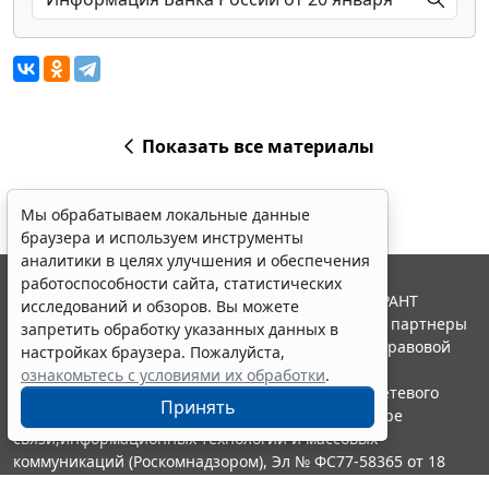
Показать все материалы
Мы обрабатываем локальные данные
браузера и используем инструменты
аналитики в целях улучшения и обеспечения
работоспособности сайта, статистических
© ООО "НПП "ГАРАНТ-СЕРВИС", 2026. Система ГАРАНТ
исследований и обзоров. Вы можете
выпускается с 1990 года. Компания "Гарант" и ее партнеры
запретить обработку указанных данных в
являются участниками Российской ассоциации правовой
настройках браузера. Пожалуйста,
информации ГАРАНТ.
ознакомьтесь с условиями их обработки
.
Портал ГАРАНТ.РУ зарегистрирован в качестве сетевого
Принять
издания Федеральной службой по надзору в сфере
связи,информационных технологий и массовых
коммуникаций (Роскомнадзором), Эл № ФС77-58365 от 18
июня 2014 года.