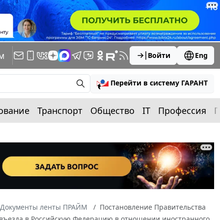
м
Войти
Eng
Перейти в систему ГАРАНТ
ование
Транспорт
Общество
IT
Профессия
П
Документы ленты ПРАЙМ
Постановление Правительства
и въезда в Российскую Федерацию в отношении иностранного