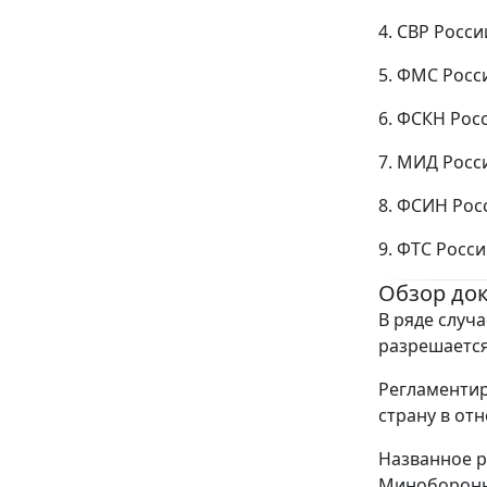
4. СВР Росси
5. ФМС Росс
6. ФСКН Рос
7. МИД Росс
8. ФСИН Рос
9. ФТС Росс
Обзор до
В ряде случ
разрешается
Регламентир
страну в от
Названное р
Минобороны 