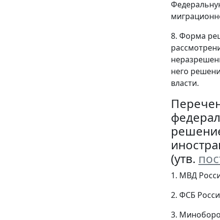
Федеральную
миграционн
8. Форма ре
рассмотрени
неразрешени
него решен
власти.
Перече
федерал
решение
иностра
(утв.
пос
1. МВД Росс
2. ФСБ Росс
3. Минобор