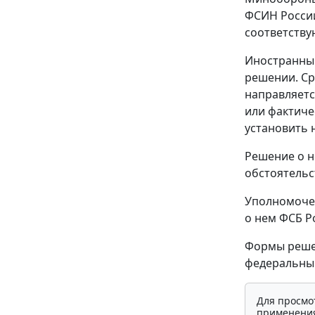
ФСИН России
соответству
Иностранный
решении. Ср
направляетс
или фактиче
установить 
Решение о н
обстоятельс
Уполномоче
о нем ФСБ Р
Формы реше
федеральным
Для просмо
применения