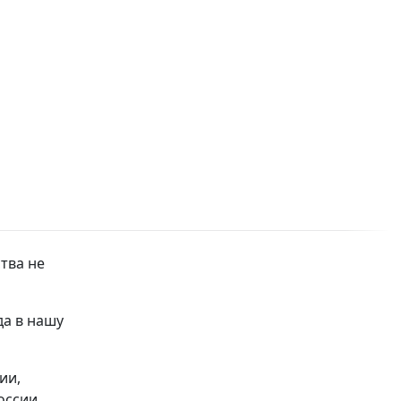
тва не
а в нашу
ии,
оссии,