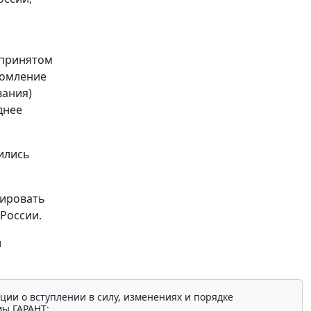
 принятом
домление
вания)
днее
ились
ировать
России.
и
ции о вступлении в силу, изменениях и порядке
мы ГАРАНТ: