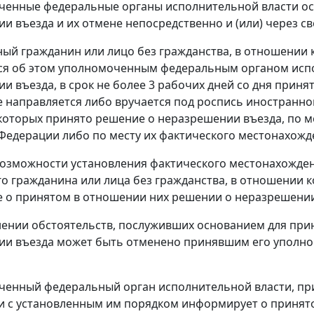
оченные федеральные органы исполнительной власти о
и въезда и их отмене непосредственно и (или) через с
ный гражданин или лицо без гражданства, в отношении
ся об этом уполномоченным федеральным органом исп
и въезда, в срок не более 3 рабочих дней со дня прин
 направляется либо вручается под роспись иностранном
оторых принято решение о неразрешении въезда, по м
Федерации либо по месту их фактического местонахожд
возможности установления фактического местонахожде
о гражданина или лица без гражданства, в отношении 
 о принятом в отношении них решении о неразрешении в
нении обстоятельств, послуживших основанием для при
ии въезда может быть отменено принявшим его уполн
ченный федеральный орган исполнительной власти, пр
и с установленным им порядком информирует о принят