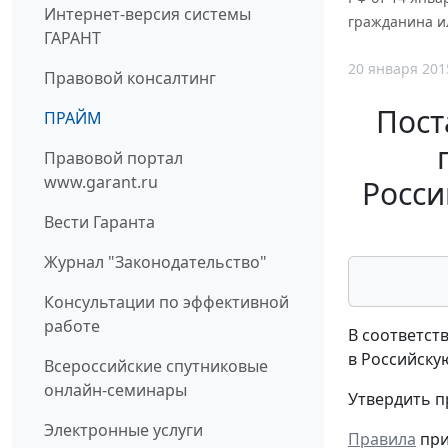
Интернет-версия системы
гражданина и
ГАРАНТ
20 января 201
Правовой консалтинг
Пост
ПРАЙМ
Правовой портал
www.garant.ru
Росси
Вести Гаранта
Журнал "Законодательство"
Консультации по эффективной
работе
В соответст
в Российску
Всероссийские спутниковые
онлайн-семинары
Утвердить п
Электронные услуги
Правила
при