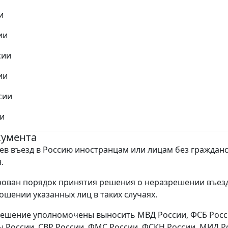
и
ии
сии
ии
сии
ии
кумента
аев въезд в Россию иностранцам или лицам без гражданс
.
ован порядок принятия решения о неразрешении въезд
ношении указанных лиц в таких случаях.
ешение уполномочены выносить МВД России, ФСБ Росс
России, СВР России, ФМС России, ФСКН России, МИД Р