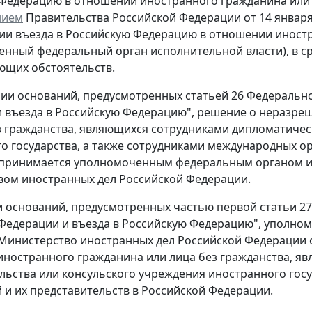
Федерацию в отношении иностранного гражданина или 
нием
Правительства Российской Федерации от 14 января 
и въезда в Российскую Федерацию в отношении иностра
енный федеральный орган исполнительной власти), в ср
ющих обстоятельств.
чии оснований, предусмотренных статьей 26 Федерально
 въезда в Российскую Федерацию", решение о неразре
з гражданства, являющихся сотрудниками дипломатичес
о государства, а также сотрудниками международных ор
принимается уполномоченным федеральным органом ис
ом иностранных дел Российской Федерации.
 оснований, предусмотренных частью первой статьи 27
Федерации и въезда в Российскую Федерацию", уполно
Министерство иностранных дел Российской Федерации 
ностранного гражданина или лица без гражданства, я
льства или консульского учреждения иностранного гос
 и их представительств в Российской Федерации.