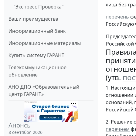
лица без гр
"Экспресс Проверка"
перечень
фе
Ваши преимущества
Российскую 
Информационный банк
Председате
Информационные материалы
Российской
Правил
Купить систему ГАРАНТ
приняти
отношен
Телекоммуникационное
обновление
(утв.
пос
АНО ДПО «Образовательный
1. Настоящи
центр ГАРАНТ»
отношении и
оснований, 
Российской 
2. Решение 
Анонсы
перечнем
фе
8 сентября 2026