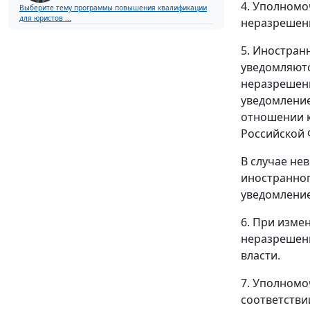
4. Уполном
Выберите тему программы повышения квалификации
для юристов ...
неразрешени
5. Иностран
уведомляют
неразрешени
уведомление
отношении к
Российской 
В случае не
иностранног
уведомление
6. При изме
неразрешен
власти.
7. Уполномо
соответстви