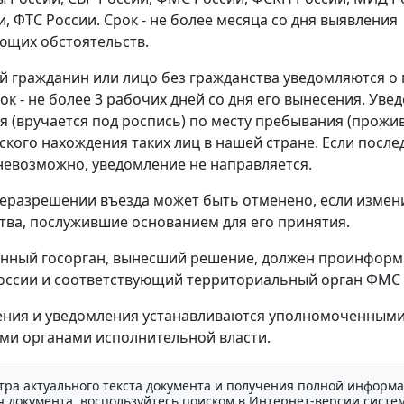
, ФТС России. Срок - не более месяца со дня выявления
ющих обстоятельств.
 гражданин или лицо без гражданства уведомляются о
ок - не более 3 рабочих дней со дня его вынесения. Уве
я (вручается под роспись) по месту пребывания (прожи
ского нахождения таких лиц в нашей стране. Если после
невозможно, уведомление не направляется.
еразрешении въезда может быть отменено, если измен
тва, послужившие основанием для его принятия.
нный госорган, вынесший решение, должен проинформ
оссии и соответствующий территориальный орган ФМС 
ния и уведомления устанавливаются уполномоченным
и органами исполнительной власти.
тра актуального текста документа и получения полной информа
 документа, воспользуйтесь поиском в Интернет-версии систе