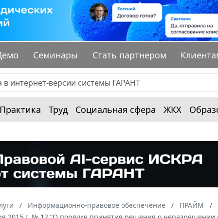
Демо
Семинары
Стать партнером
Клиента
Практика
Труд
Социальная сфера
ЖКХ
Образ
луги
Информационно-правовое обеспечение
ПРАЙМ
аря 2015 г. № 12 “О порядке принятия решения о неразрешени