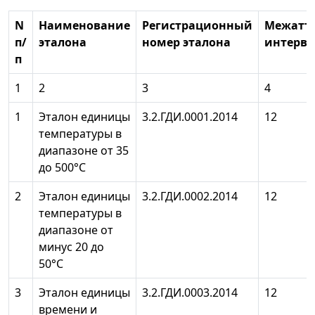
N
Наименование
Регистрационный
Межатт
п/
эталона
номер эталона
интерва
п
1
2
3
4
1
Эталон единицы
3.2.ГДИ.0001.2014
12
температуры в
диапазоне от 35
до 500°С
2
Эталон единицы
3.2.ГДИ.0002.2014
12
температуры в
диапазоне от
минус 20 до
50°С
3
Эталон единицы
3.2.ГДИ.0003.2014
12
времени и