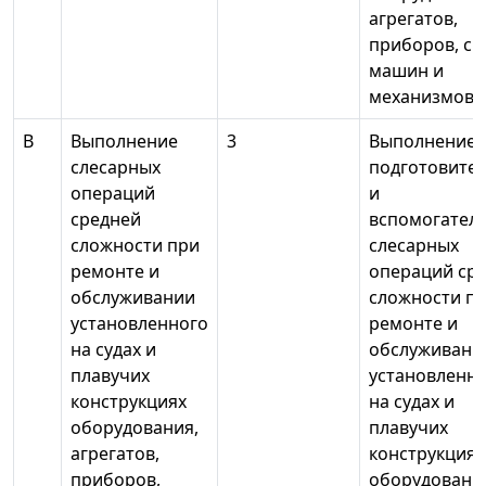
агрегатов,
приборов, си
машин и
механизмов
В
Выполнение
3
Выполнение
слесарных
подготовите
операций
и
средней
вспомогател
сложности при
слесарных
ремонте и
операций ср
обслуживании
сложности п
установленного
ремонте и
на судах и
обслуживани
плавучих
установленн
конструкциях
на судах и
оборудования,
плавучих
агрегатов,
конструкциях
приборов,
оборудовани