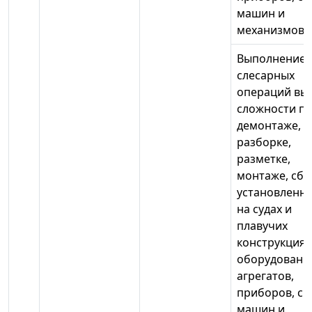
машин и
механизмов
Выполнение
слесарных
операций вы
сложности п
демонтаже,
разборке,
разметке,
монтаже, сбо
установленн
на судах и
плавучих
конструкциях
оборудовани
агрегатов,
приборов, си
машин и