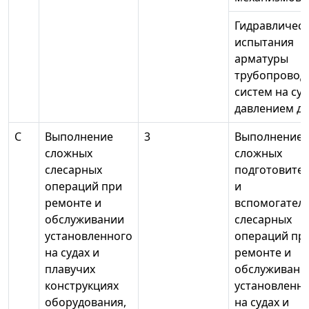
Гидравличес
испытания
арматуры
трубопровод
систем на су
давлением до
С
Выполнение
3
Выполнение
сложных
сложных
слесарных
подготовите
операций при
и
ремонте и
вспомогател
обслуживании
слесарных
установленного
операций пр
на судах и
ремонте и
плавучих
обслуживани
конструкциях
установленн
оборудования,
на судах и