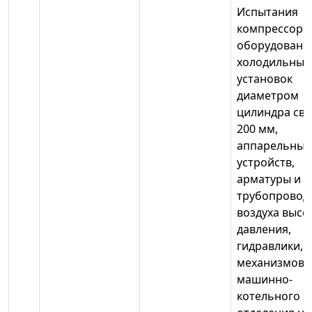
Испытания
компрессоро
оборудовани
холодильных
установок
диаметром
цилиндра св
200 мм,
аппарельных
устройств,
арматуры и
трубопровод
воздуха высо
давления,
гидравлики,
механизмов
машинно-
котельного