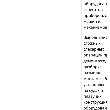
оборудовани
агрегатов,
приборов, си
машин и
механизмов
Выполнение
сложных
слесарных
операций пр
демонтаже,
разборке,
разметке,
монтаже, сбо
установленн
на судах и
плавучих
конструкциях
оборудовани