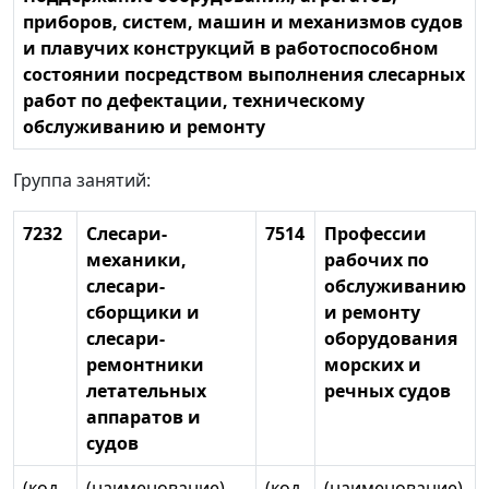
приборов, систем, машин и механизмов судов
и плавучих конструкций в работоспособном
состоянии посредством выполнения слесарных
работ по дефектации, техническому
обслуживанию и ремонту
Группа занятий:
7232
Слесари-
7514
Профессии
механики,
рабочих по
слесари-
обслуживанию
сборщики и
и ремонту
слесари-
оборудования
ремонтники
морских и
летательных
речных судов
аппаратов и
судов
(код
(наименование)
(код
(наименование)