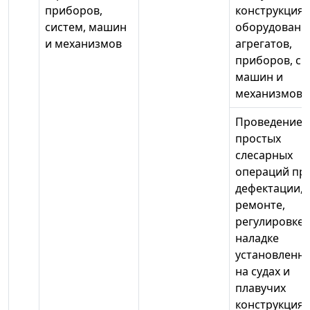
приборов,
конструкциях
систем, машин
оборудовани
и механизмов
агрегатов,
приборов, си
машин и
механизмов
Проведение
простых
слесарных
операций пр
дефектации,
ремонте,
регулировке,
наладке
установленн
на судах и
плавучих
конструкциях