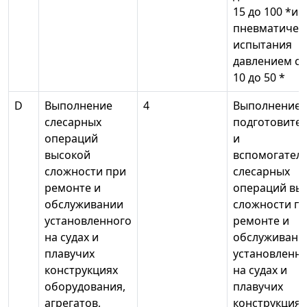
15 до 100 *и
пневматичес
испытания
давлением с
10 до 50 *
D
Выполнение
4
Выполнение
слесарных
подготовите
операций
и
высокой
вспомогател
сложности при
слесарных
ремонте и
операций вы
обслуживании
сложности п
установленного
ремонте и
на судах и
обслуживани
плавучих
установленн
конструкциях
на судах и
оборудования,
плавучих
агрегатов,
конструкциях