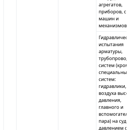
агрегатов,
приборов, си
машин и
механизмов
Гидравличес
испытания
арматуры,
трубопровод
систем (кром
специальных
систем:
гидравлики,
воздуха высо
давления,
главного и
вспомогател
пара) на судн
давлением с