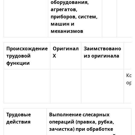
оборудования,
агрегатов,
приборов, систем,
машин и
механизмов
Происхождение
Оригинал
Заимствовано
трудовой
Х
из оригинала
функции
Код
ори
Трудовые
Выполнение слесарных
действия
операций (правка, рубка,
зачистка) при обработке