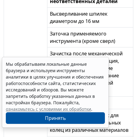
неответственных деталей
Высверливание шпилек
диаметром до 16 мм
Заточка применяемого
инструмента (кроме сверл)
Зачистка после механической
обработки, расконсервация,
Мы обрабатываем локальные данные
консервация, опиливание
браузера и используем инструменты
сварных швов, обертывание
аналитики в целях улучшения и обеспечения
бумагой, пленкой деталей
работоспособности сайта, статистических
исследований и обзоров. Вы можете
разных
запретить обработку указанных данных в
Изготовление бирок
настройках браузера. Пожалуйста,
ознакомьтесь с условиями их обработки
.
Изготовление заготовок для
Принять
прокладок и уплотнительных
колец из различных материалов