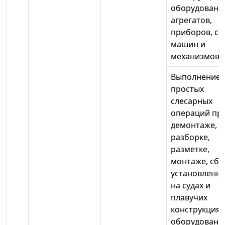
оборудовани
агрегатов,
приборов, си
машин и
механизмов
Выполнение
простых
слесарных
операций пр
демонтаже,
разборке,
разметке,
монтаже, сбо
установленн
на судах и
плавучих
конструкциях
оборудовани