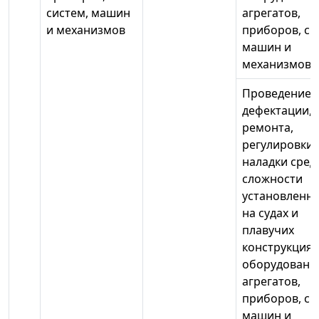
систем, машин
агрегатов,
и механизмов
приборов, си
машин и
механизмов
Проведение
дефектации,
ремонта,
регулировки,
наладки сред
сложности
установленн
на судах и
плавучих
конструкциях
оборудовани
агрегатов,
приборов, си
машин и