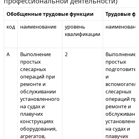
профессиональной деятельности)
Обобщенные трудовые функции
Трудовые ф
код
наименование
уровень
наименовани
квалификации
А
Выполнение
2
Выполнение
простых
простых
слесарных
подготовите
операций при
и
ремонте и
вспомогател
обслуживании
слесарных
установленного
операций пр
на судах и
ремонте и
плавучих
обслуживани
конструкциях
установленн
оборудования,
на судах и
агрегатов,
плавучих