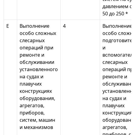
давлением с
50 до 250 *
Е
Выполнение
4
Выполнение
особо сложных
особо сложн
слесарных
подготовите
операций при
и
ремонте и
вспомогател
обслуживании
слесарных
установленного
операций пр
на судах и
ремонте и
плавучих
обслуживани
конструкциях
установленн
оборудования,
на судах и
агрегатов,
плавучих
приборов,
конструкциях
систем, машин
оборудовани
и механизмов
агрегатов,
приборов, си