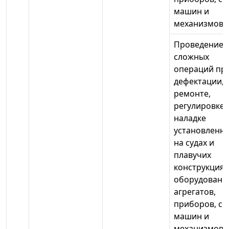
машин и
механизмов
Проведение 
сложных
операций пр
дефектации,
ремонте,
регулировке,
наладке
установленн
на судах и
плавучих
конструкциях
оборудовани
агрегатов,
приборов, си
машин и
механизмов