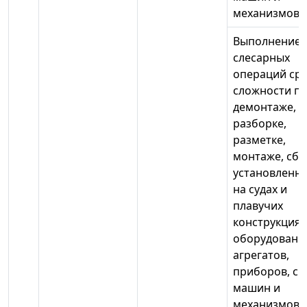
механизмов
Выполнение
слесарных
операций ср
сложности п
демонтаже,
разборке,
разметке,
монтаже, сбо
установленн
на судах и
плавучих
конструкциях
оборудовани
агрегатов,
приборов, си
машин и
механизмов