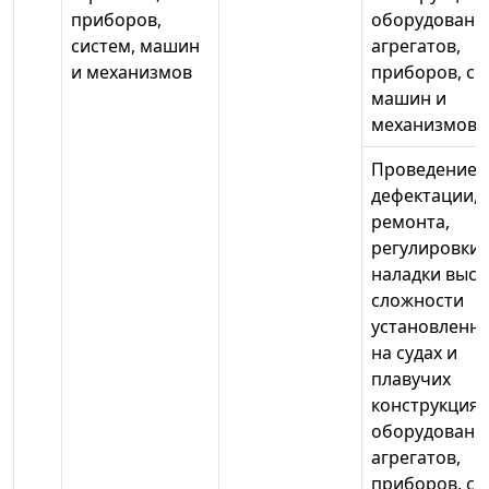
приборов,
оборудовани
систем, машин
агрегатов,
и механизмов
приборов, си
машин и
механизмов
Проведение
дефектации,
ремонта,
регулировки,
наладки высо
сложности
установленн
на судах и
плавучих
конструкциях
оборудовани
агрегатов,
приборов, си