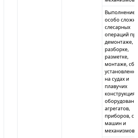
Выполнение
особо сложн
слесарных
операций пр
демонтаже,
разборке,
разметке,
монтаже, сбо
установленн
на судах и
плавучих
конструкциях
оборудовани
агрегатов,
приборов, си
машин и
механизмов