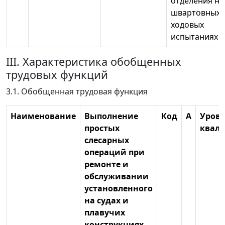
отделения на
швартовных 
ходовых
испытаниях
III. Характеристика обобщенных
трудовых функций
3.1. Обобщенная трудовая функция
Наименование
Выполнение
Код
А
Уров
простых
квал
слесарных
операций при
ремонте и
обслуживании
установленного
на судах и
плавучих
конструкциях