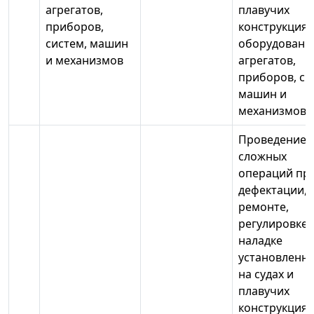
агрегатов,
плавучих
приборов,
конструкциях
систем, машин
оборудовани
и механизмов
агрегатов,
приборов, си
машин и
механизмов
Проведение
сложных
операций пр
дефектации,
ремонте,
регулировке,
наладке
установленн
на судах и
плавучих
конструкциях