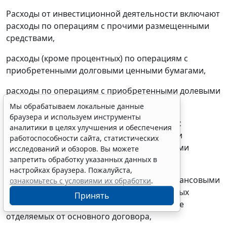
Расходы от инвестиционной деятельности включают
расходы по операциям с прочими размещенными
Мы обрабатываем локальные данные
средствами,
браузера и используем инструменты
аналитики в целях улучшения и обеспечения
расходы (кроме процентных) по операциям с
работоспособности сайта, статистических
приобретенными долговыми ценными бумагами,
исследований и обзоров. Вы можете
запретить обработку указанных данных в
расходы по операциям с приобретенными долевыми
настройках браузера. Пожалуйста,
ценными бумагами,
ознакомьтесь с условиями их обработки
.
Принять
расходы (кроме процентных) от операций с
полученными кредитами, а также с другими
привлеченными средствами и выпущенными
Erid: 4CQwVszH9pWwojUA9Q3
Реклама
долговыми ценными бумагами,
Получите полный доступ к системе
расходы от операций с производными финансовыми
ГАРАНТ бесплатно на 3 дня!
инструментами и от применения встроенных
производных финансовых инструментов, не
Получить доступ
отделяемых от основного договора,