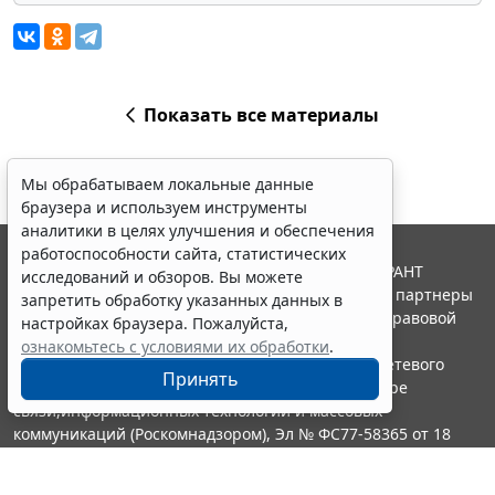
Показать все материалы
Мы обрабатываем локальные данные
браузера и используем инструменты
аналитики в целях улучшения и обеспечения
работоспособности сайта, статистических
© ООО "НПП "ГАРАНТ-СЕРВИС", 2026. Система ГАРАНТ
исследований и обзоров. Вы можете
выпускается с 1990 года. Компания "Гарант" и ее партнеры
запретить обработку указанных данных в
являются участниками Российской ассоциации правовой
настройках браузера. Пожалуйста,
информации ГАРАНТ.
ознакомьтесь с условиями их обработки
.
Портал ГАРАНТ.РУ зарегистрирован в качестве сетевого
Принять
издания Федеральной службой по надзору в сфере
связи,информационных технологий и массовых
коммуникаций (Роскомнадзором), Эл № ФС77-58365 от 18
июня 2014 года.