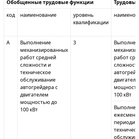
Обобщенные трудовые функции
Трудовы
код
наименование
уровень
наименов
квалификации
А
Выполнение
3
Выполнен
механизированных
механизи
работ средней
работ сре
сложности и
сложност
техническое
автогрейд
обслуживание
двигател
автогрейдера с
мощность
двигателем
100 кВт
мощностью до
Выполнен
100 кВт
ежесменн
периодич
техническ
обслужив