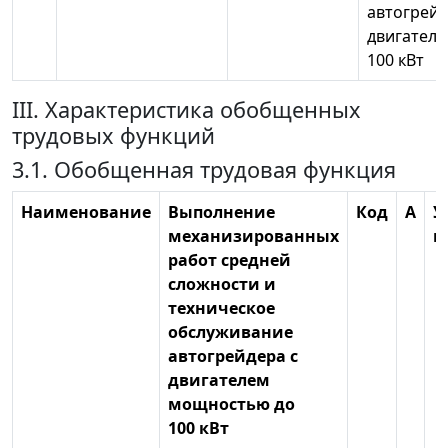
автогрейд
двигател
100 кВт
III. Характеристика обобщенных
трудовых функций
3.1. Обобщенная трудовая функция
Наименование
Выполнение
Код
А
У
механизированных
к
работ средней
сложности и
техническое
обслуживание
автогрейдера с
двигателем
мощностью до
100 кВт