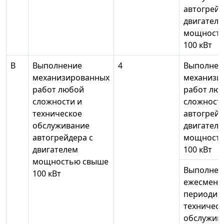
автогрейд
двигател
мощность
100 кВт
В
Выполнение
4
Выполнен
механизированных
механизи
работ любой
работ лю
сложности и
сложност
техническое
автогрейд
обслуживание
двигател
автогрейдера с
мощност
двигателем
100 кВт
мощностью свыше
Выполнен
100 кВт
ежесменн
периодич
техническ
обслужив