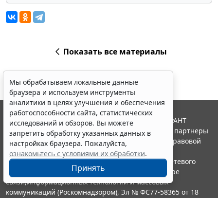
Показать все материалы
Мы обрабатываем локальные данные
браузера и используем инструменты
аналитики в целях улучшения и обеспечения
работоспособности сайта, статистических
© ООО "НПП "ГАРАНТ-СЕРВИС", 2026. Система ГАРАНТ
исследований и обзоров. Вы можете
выпускается с 1990 года. Компания "Гарант" и ее партнеры
запретить обработку указанных данных в
являются участниками Российской ассоциации правовой
настройках браузера. Пожалуйста,
информации ГАРАНТ.
ознакомьтесь с условиями их обработки
.
Портал ГАРАНТ.РУ зарегистрирован в качестве сетевого
Принять
издания Федеральной службой по надзору в сфере
связи,информационных технологий и массовых
коммуникаций (Роскомнадзором), Эл № ФС77-58365 от 18
июня 2014 года.