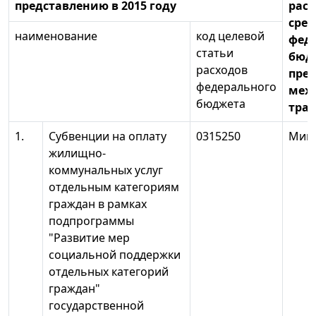
представлению в 2015 году
рас
сред
наименование
код целевой
фед
статьи
бюд
расходов
пре
федерального
меж
бюджета
тра
1.
Субвенции на оплату
0315250
Мин
жилищно-
коммунальных услуг
отдельным категориям
граждан в рамках
подпрограммы
"Развитие мер
социальной поддержки
отдельных категорий
граждан"
государственной