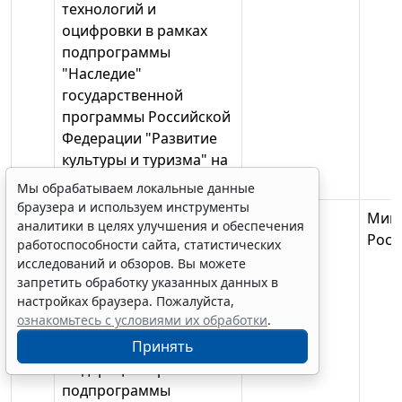
технологий и
оцифровки в рамках
подпрограммы
"Наследие"
государственной
программы Российской
Федерации "Развитие
культуры и туризма" на
2013-2020 годы
Мы обрабатываем локальные данные
браузера и используем инструменты
27.
Субсидии на
1125112
Минк
аналитики в целях улучшения и обеспечения
софинансирование
Росс
работоспособности сайта, статистических
капитальных вложений
исследований и обзоров. Вы можете
в объекты
запретить обработку указанных данных в
настройках браузера. Пожалуйста,
государственной
ознакомьтесь с условиями их обработки
.
собственности
Принять
субъектов Российской
Федерации в рамках
подпрограммы