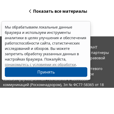
Показать все материалы
Мы обрабатываем локальные данные
браузера и используем инструменты
аналитики в целях улучшения и обеспечения
работоспособности сайта, статистических
© ООО "НПП "ГАРАНТ-СЕРВИС", 2026. Система ГАРАНТ
исследований и обзоров. Вы можете
выпускается с 1990 года. Компания "Гарант" и ее партнеры
запретить обработку указанных данных в
являются участниками Российской ассоциации правовой
настройках браузера. Пожалуйста,
информации ГАРАНТ.
ознакомьтесь с условиями их обработки
.
Портал ГАРАНТ.РУ зарегистрирован в качестве сетевого
Принять
издания Федеральной службой по надзору в сфере
связи,информационных технологий и массовых
коммуникаций (Роскомнадзором), Эл № ФС77-58365 от 18
июня 2014 года.
16+
Контакты
8-800-200-88-88