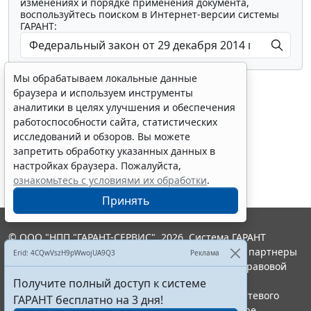
изменениях и порядке применения документа,
воспользуйтесь поиском в Интернет-версии системы
ГАРАНТ:
Мы обрабатываем локальные данные
браузера и используем инструменты
аналитики в целях улучшения и обеспечения
работоспособности сайта, статистических
исследований и обзоров. Вы можете
Показать все материалы
запретить обработку указанных данных в
настройках браузера. Пожалуйста,
ознакомьтесь с условиями их обработки
.
Принять
© ООО "НПП "ГАРАНТ-СЕРВИС", 2026. Система ГАРАНТ
выпускается с 1990 года. Компания "Гарант" и ее партнеры
Erid: 4CQwVszH9pWwojUA9Q3
Реклама
являются участниками Российской ассоциации правовой
информации ГАРАНТ.
Получите полный доступ к системе
Портал ГАРАНТ.РУ зарегистрирован в качестве сетевого
ГАРАНТ бесплатно на 3 дня!
издания Федеральной службой по надзору в сфере