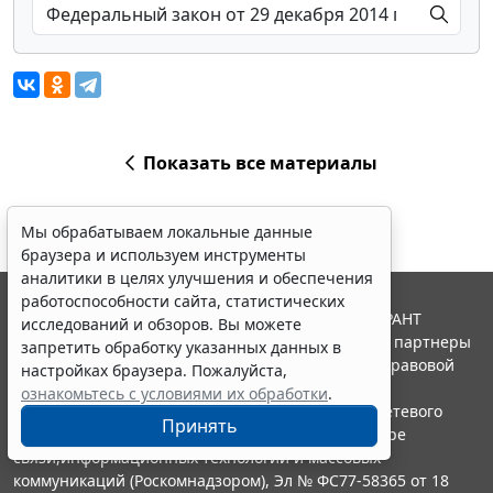
Показать все материалы
Мы обрабатываем локальные данные
браузера и используем инструменты
аналитики в целях улучшения и обеспечения
работоспособности сайта, статистических
© ООО "НПП "ГАРАНТ-СЕРВИС", 2026. Система ГАРАНТ
исследований и обзоров. Вы можете
выпускается с 1990 года. Компания "Гарант" и ее партнеры
запретить обработку указанных данных в
являются участниками Российской ассоциации правовой
настройках браузера. Пожалуйста,
информации ГАРАНТ.
ознакомьтесь с условиями их обработки
.
Портал ГАРАНТ.РУ зарегистрирован в качестве сетевого
Принять
издания Федеральной службой по надзору в сфере
связи,информационных технологий и массовых
коммуникаций (Роскомнадзором), Эл № ФС77-58365 от 18