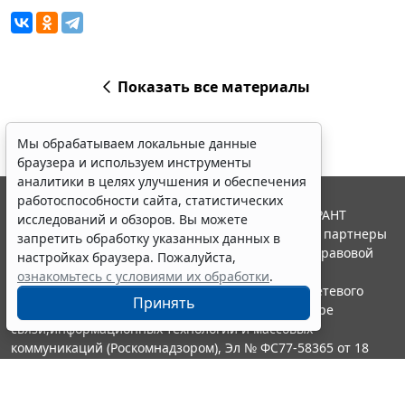
Показать все материалы
Мы обрабатываем локальные данные
браузера и используем инструменты
аналитики в целях улучшения и обеспечения
работоспособности сайта, статистических
© ООО "НПП "ГАРАНТ-СЕРВИС", 2026. Система ГАРАНТ
исследований и обзоров. Вы можете
выпускается с 1990 года. Компания "Гарант" и ее партнеры
запретить обработку указанных данных в
являются участниками Российской ассоциации правовой
настройках браузера. Пожалуйста,
информации ГАРАНТ.
ознакомьтесь с условиями их обработки
.
Портал ГАРАНТ.РУ зарегистрирован в качестве сетевого
Принять
издания Федеральной службой по надзору в сфере
связи,информационных технологий и массовых
коммуникаций (Роскомнадзором), Эл № ФС77-58365 от 18
июня 2014 года.
16+