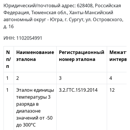
Юридический/почтовый адрес: 628408, Российская
Федерация, Тюменская обл., Ханты-Мансийский
автономный округ - Югра, г. Сургут, ул. Островского,
д. 16
ИНН: 1102054991
N
Наименование
Регистрационный
Межатт
п/
эталона
номер эталона
интерва
п
1
2
3
4
1
Эталон единицы
3.2.ГТС.1519.2014
12
температуры 3
разряда в
диапазоне
значений от -50
до 300°С