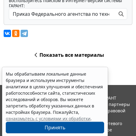
воспользуйтесь поиском в Интернет-версии системы
ГАРАНТ:
Показать все материалы
Мы обрабатываем локальные данные
браузера и используем инструменты
аналитики в целях улучшения и обеспечения
работоспособности сайта, статистических
© ООО "НПП "ГАРАНТ-СЕРВИС", 2026. Система ГАРАНТ
исследований и обзоров. Вы можете
выпускается с 1990 года. Компания "Гарант" и ее партнеры
запретить обработку указанных данных в
являются участниками Российской ассоциации правовой
настройках браузера. Пожалуйста,
информации ГАРАНТ.
ознакомьтесь с условиями их обработки
.
Портал ГАРАНТ.РУ зарегистрирован в качестве сетевого
Принять
издания Федеральной службой по надзору в сфере