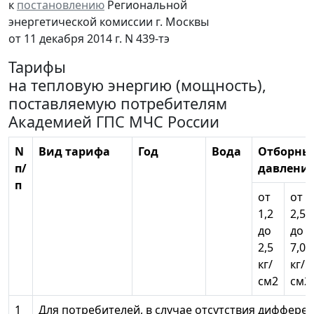
к
постановлению
Региональной
энергетической комиссии г. Москвы
от 11 декабря 2014 г. N 439-тэ
Тарифы
на тепловую энергию (мощность),
поставляемую потребителям
Академией ГПС МЧС России
N
Вид тарифа
Год
Вода
Отборны
п/
давлени
п
от
от
1,2
2,5
до
до
2,5
7,0
кг/
кг/
см2
см2
1
Для потребителей, в случае отсутствия диффере