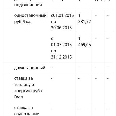
подключения
одноставочный
c01.01.2015
1
-
-
руб./Гкал
по
381,72
30.06.2015
с
1
-
-
01.07.2015
469,65
по
31.12.2015
двухставочный
-
-
-
-
ставка за
-
-
-
-
тепловую
энергию руб./
Гкал
ставка за
-
-
-
-
содержание