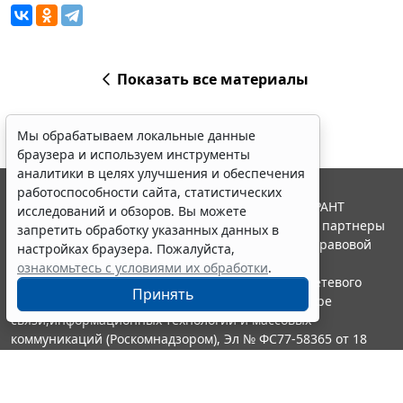
Показать все материалы
Мы обрабатываем локальные данные
браузера и используем инструменты
аналитики в целях улучшения и обеспечения
работоспособности сайта, статистических
© ООО "НПП "ГАРАНТ-СЕРВИС", 2026. Система ГАРАНТ
исследований и обзоров. Вы можете
выпускается с 1990 года. Компания "Гарант" и ее партнеры
запретить обработку указанных данных в
являются участниками Российской ассоциации правовой
настройках браузера. Пожалуйста,
информации ГАРАНТ.
ознакомьтесь с условиями их обработки
.
Портал ГАРАНТ.РУ зарегистрирован в качестве сетевого
Принять
издания Федеральной службой по надзору в сфере
связи,информационных технологий и массовых
коммуникаций (Роскомнадзором), Эл № ФС77-58365 от 18
июня 2014 года.
16+