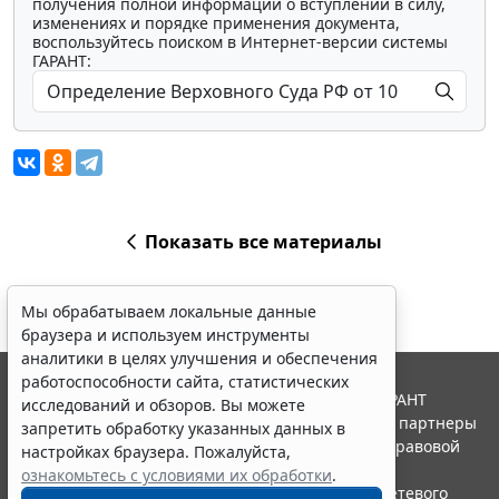
получения полной информации о вступлении в силу,
изменениях и порядке применения документа,
воспользуйтесь поиском в Интернет-версии системы
ГАРАНТ:
Показать все материалы
Мы обрабатываем локальные данные
браузера и используем инструменты
аналитики в целях улучшения и обеспечения
работоспособности сайта, статистических
© ООО "НПП "ГАРАНТ-СЕРВИС", 2026. Система ГАРАНТ
исследований и обзоров. Вы можете
выпускается с 1990 года. Компания "Гарант" и ее партнеры
запретить обработку указанных данных в
являются участниками Российской ассоциации правовой
настройках браузера. Пожалуйста,
информации ГАРАНТ.
ознакомьтесь с условиями их обработки
.
Портал ГАРАНТ.РУ зарегистрирован в качестве сетевого