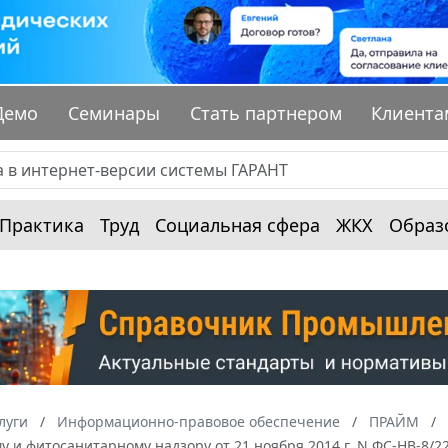
Демо
Семинары
Стать партнером
Клиента
Практика
Труд
Социальная сфера
ЖКХ
Образ
луги
Информационно-правовое обеспечение
ПРАЙМ
 и фитосанитарному надзору от 21 ноября 2014 г. N ФС-НВ-8/