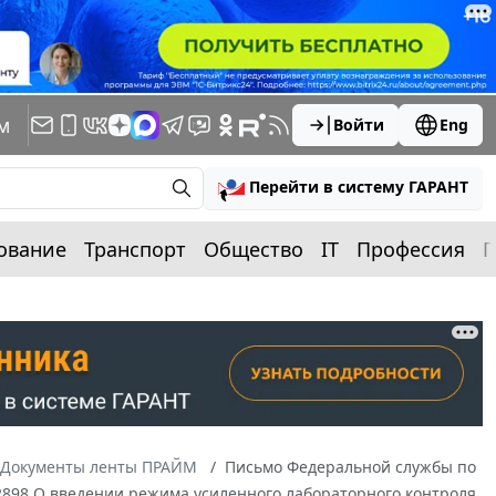
м
Войти
Eng
Перейти в систему ГАРАНТ
ование
Транспорт
Общество
IT
Профессия
П
Документы ленты ПРАЙМ
Письмо Федеральной службы по
22898 О введении режима усиленного лабораторного контроля