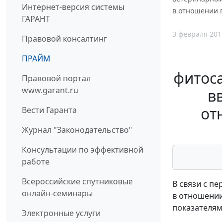
Интернет-версия системы
в отношении 
ГАРАНТ
3 февраля 201
Правовой консалтинг
ПРАЙМ
фитоса
Правовой портал
www.garant.ru
в
от
Вести Гаранта
Журнал "Законодательство"
Консультации по эффективной
работе
Всероссийские спутниковые
В связи с п
онлайн-семинары
в отношении
показателям
Электронные услуги