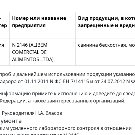
-
Номер или название
Вид продукции, в ко
тер
предприятия
запрещенные и вредн
ия
N 2146 (ALIBEM
свинина бескостная, м
COMERCIAL DE
ALIMENTOS LTDA)
проб и дальнейшем использовании продукции указанно
дзора от 01.11.2011 N ФС-ЕН-7/14115 и от 24.07.2012 N Ф
нформацию примите к исполнению и доведите до сведе
Федерации, а также заинтересованных организаций.
 Руководителя
Н.А. Власов
кумента
жим усиленного лабораторного контроля в отношении