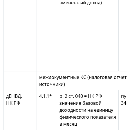
вмененный доход)
междокументные КС (налоговая отчетно
источники)
дЕНВД,
4.1.1*
р. 2 ст. 040 = НК РФ
пун
НК РФ
значение базовой
346
доходности на единицу
физического показателя
в месяц