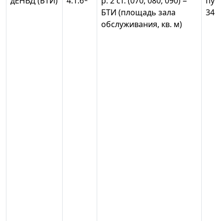
дЕНВД (БТИ)
4.1.6*
р. 2 ст. (070, 080, 090) =
пун
БТИ (площадь зала
346
обслуживания, кв. м)