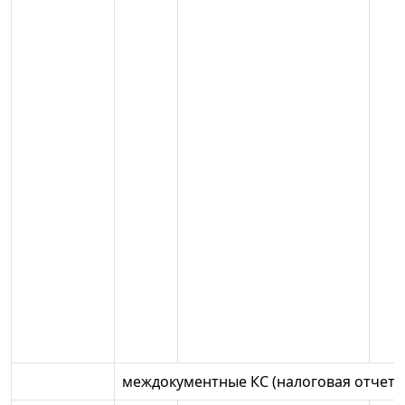
междокументные КС (налоговая отчетно