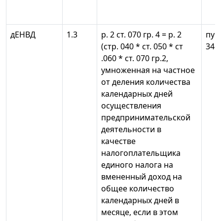
дЕНВД
1.3
р. 2 ст. 070 гр. 4 = р. 2
пун
(стр. 040 * ст. 050 * ст
346
.060 * ст. 070 гр.2,
умноженная на частное
от деления количества
календарных дней
осуществления
предпринимательской
деятельности в
качестве
налогоплательщика
единого налога на
вмененный доход на
общее количество
календарных дней в
месяце, если в этом