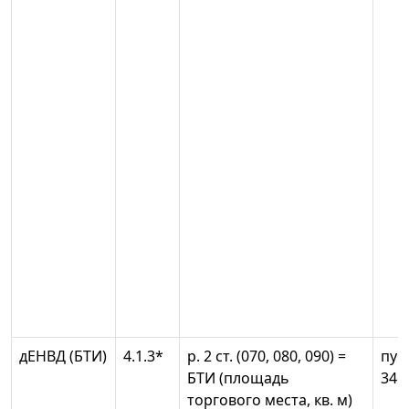
дЕНВД (БТИ)
4.1.3*
р. 2 ст. (070, 080, 090) =
пун
БТИ (площадь
346
торгового места, кв. м)