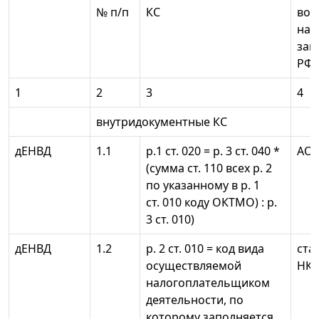
№ п/п
КС
воз
нар
зак
РФ 
1
2
3
4
внутридокументные КС
дЕНВД
1.1
р.1 ст. 020 = р. 3 ст. 040 *
АО
(сумма ст. 110 всех р. 2
по указанному в р. 1
ст. 010 коду ОКТМО) : р.
3 ст. 010)
дЕНВД
1.2
р. 2 ст. 010 = код вида
ста
осуществляемой
НК 
налогоплательщиком
деятельности, по
которому заполняется