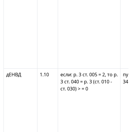
дЕНВД
1.10
если: р. 3 ст. 005 = 2, то р.
пун
3 ст. 040 = р. 3 (ст. 010 -
346
ст. 030) > = 0