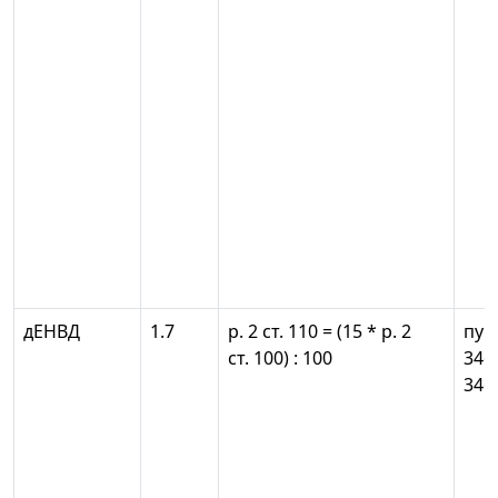
дЕНВД
1.7
р. 2 ст. 110 = (15 * р. 2
пун
ст. 100) : 100
346
346