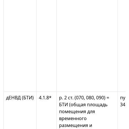
дЕНВД (БТИ)
4.1.8*
р. 2 ст. (070, 080, 090) =
пун
БТИ (общая площадь
346
помещения для
временного
размещения и