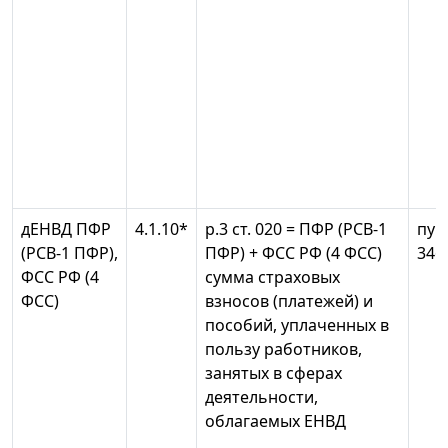
дЕНВД ПФР
4.1.10*
р.3 ст. 020 = ПФР (РСВ-1
пун
(РСВ-1 ПФР),
ПФР) + ФСС РФ (4 ФСС)
346
ФСС РФ (4
сумма страховых
ФСС)
взносов (платежей) и
пособий, уплаченных в
пользу работников,
занятых в сферах
деятельности,
облагаемых ЕНВД