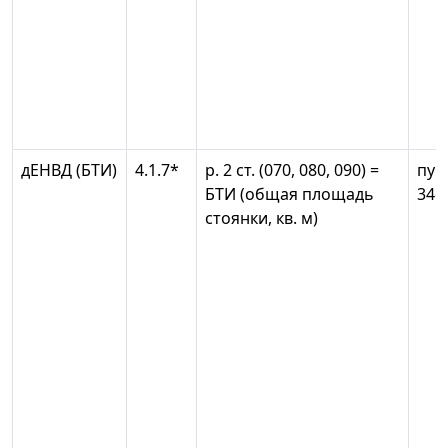
дЕНВД (БТИ)
4.1.7*
р. 2 ст. (070, 080, 090) =
пун
БТИ (общая площадь
346
стоянки, кв. м)