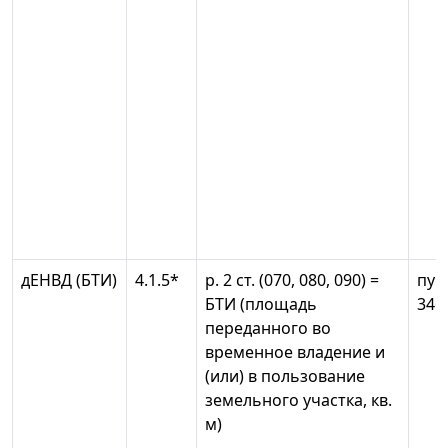
дЕНВД (БТИ)
4.1.5*
р. 2 ст. (070, 080, 090) =
пун
БТИ (площадь
346
переданного во
временное владение и
(или) в пользование
земельного участка, кв.
м)