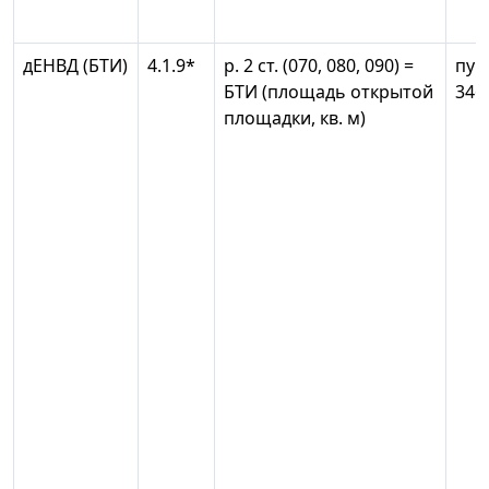
дЕНВД (БТИ)
4.1.9*
р. 2 ст. (070, 080, 090) =
пун
БТИ (площадь открытой
346
площадки, кв. м)