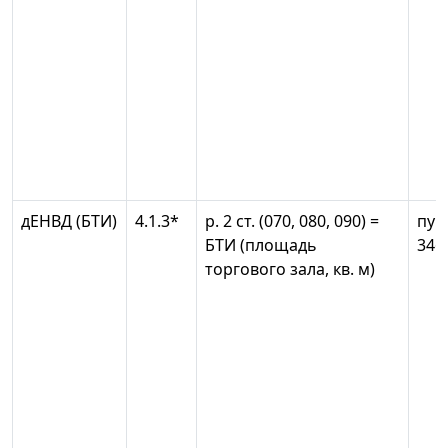
дЕНВД (БТИ)
4.1.3*
р. 2 ст. (070, 080, 090) =
пун
БТИ (площадь
346
торгового зала, кв. м)