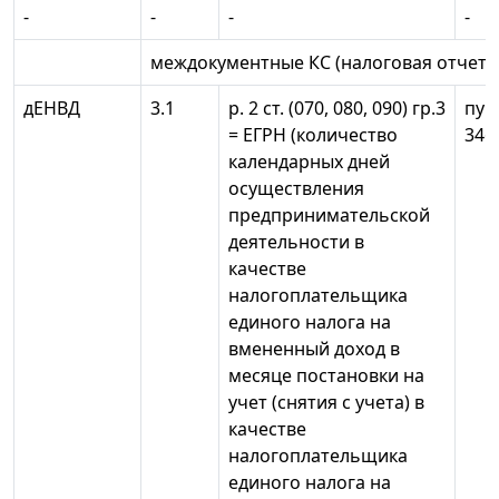
-
-
-
-
междокументные КС (налоговая отчетно
дЕНВД
3.1
р. 2 ст. (070, 080, 090) гр.3
пун
= ЕГРН (количество
346
календарных дней
осуществления
предпринимательской
деятельности в
качестве
налогоплательщика
единого налога на
вмененный доход в
месяце постановки на
учет (снятия с учета) в
качестве
налогоплательщика
единого налога на