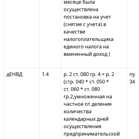
месяце была
осуществлена
постановка на учет
(снятие с учета) в
качестве
налогоплательщика
единого налога на
вмененный доход )
дЕНВД
1.4
р. 2 ст. 080 гр. 4 = р. 2
пун
(стр. 040 * ст. 050 *
346
ст. 060 * ст. 080
гр.2,умноженная на
частное от деления
количества
календарных дней
осуществления
предпринимательской