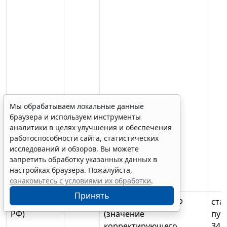
Мы обрабатываем локальные данные
браузера и используем инструменты
аналитики в целях улучшения и обеспечения
работоспособности сайта, статистических
исследований и обзоров. Вы можете
запретить обработку указанных данных в
настройках браузера. Пожалуйста,
ознакомьтесь с условиями их обработки
.
Принять
Erid: 4CQwVszH9pWwojUA9Q3
Реклама
Получите полный доступ к системе
ГАРАНТ бесплатно на 3 дня!
дЕНВД (МЭР
4.2.1
р. 2 ст.050 = МЭР РФ
ста
Получить доступ
РФ)
(значение
пун
корректирующего
346