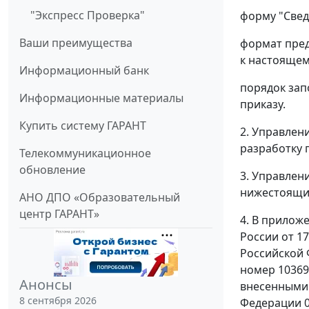
"Экспресс Проверка"
форму "Свед
Ваши преимущества
формат пред
к настоящем
Информационный банк
порядок зап
Информационные материалы
приказу.
Купить систему ГАРАНТ
2. Управлен
разработку 
Телекоммуникационное
обновление
3. Управлен
нижестоящих
АНО ДПО «Образовательный
центр ГАРАНТ»
4. В прилож
России от 1
Российской 
номер 10369
Анонсы
внесенными 
8 сентября 2026
Федерации 06