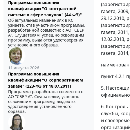
Программа повышения
(зарегистри
квалификации "О контрактной
газета, 200
системе в сфере закупок" (44-ФЗ)"
29.12.2010, 
Об актуальных изменениях в КС
(зарегистри
узнаете, став участником программы,
разработанной совместно с АО ''СБЕР
газета, 201
А". Слушателям, успешно освоившим
12.02.2013, 
программу, выдаются удостоверения
установленного образца.
(зарегистри
газета, 2014
наименовани
11 августа 2026
Программа повышения
пункт 4.2.1 
квалификации "О корпоративном
заказе" (223-ФЗ от 18.07.2011)
5. Настоящий
Программа разработана совместно с
официально
АО ''СБЕР А". Слушателям, успешно
освоившим программу, выдаются
6. Контроль
удостоверения установленного
образца.
службы, коо
и своевреме
организаций