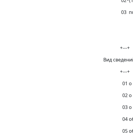
02*(1) ко
03 по запр
+---+ 
Номер за
+---+
Вид сведений
+---+
01 о реги
02 о реги
03 о пере
04 об изме
05 об изме