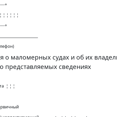
----+
 ¦ ¦ ¦ ¦ ¦
----+
_____________________
лефон)
я о маломерных судах и об их владел
о представляемых сведениях
а ¦ ¦ ¦
вичный