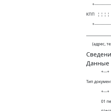
+-------------
КПП ¦ ¦ ¦ ¦ ¦
+-------------
______________
(адрес, те
Сведени
Данные 
+---+
Тип документ
+---+
01 пер