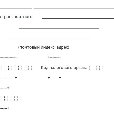
__________________ _____________________________________________
транспортного _________________________________________
____________________________________________
____________________________________
вый индекс, адрес)
----------------+ +-------+
 ¦ ¦ ¦ ¦ ¦ ¦ ¦ ¦ ¦ ¦ Код налогового органа ¦ ¦ ¦ ¦ ¦
----------------+ +-------+
-----+
 ¦ ¦ ¦ ¦ ¦ ¦
-----+