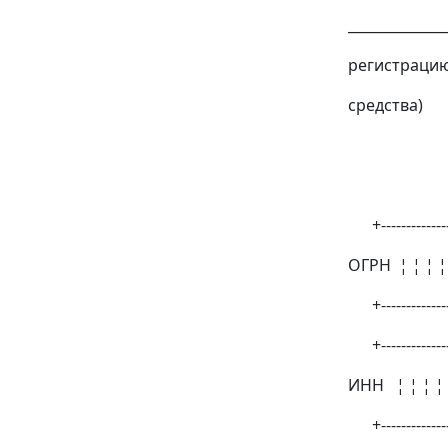
______________
регистрацию 
средства) _
_________
(почто
+---------
ОГРН ¦ ¦ ¦ ¦
+---------
+--------------
ИНН ¦ ¦ ¦ ¦ ¦
+--------------