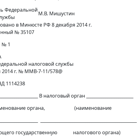
ль Федеральной
М.В. Мишустин
службы
овано в Минюсте РФ 8 декабря 2014 г.
онный № 35107
 № 1
А
едеральной налоговой службы
я 2014 г. № ММВ-7-11/578@
НД 1114238
___________________ В налоговый орган ______________________
аименование органа, (наименование
__________________ _____________________________________________
ющего государственную налогового органа)