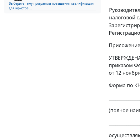
Выберите тему программы повышения квалификации
для юристов ...
Руководите
налоговой 
Зарегистрир
Регистраци
Приложение
УТВЕРЖДЕН
приказом Ф
от 12 ноябр
Форма по К
_____________
(полное н
______________
осуществля