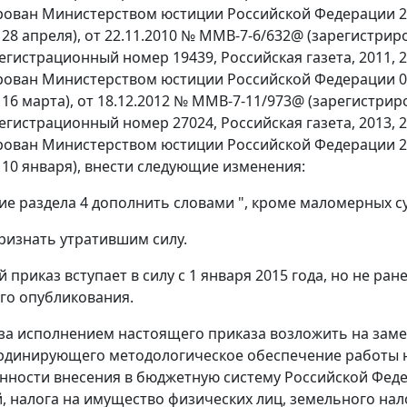
рован Министерством юстиции Российской Федерации 22
9, 28 апреля), от 22.11.2010 № ММВ-7-6/632@ (зарегист
регистрационный номер 19439, Российская газета, 2011, 
рован Министерством юстиции Российской Федерации 01
1, 16 марта), от 18.12.2012 № ММВ-7-11/973@ (зарегист
регистрационный номер 27024, Российская газета, 2013, 
рован Министерством юстиции Российской Федерации 26
, 10 января), внести следующие изменения:
е раздела 4 дополнить словами ", кроме маломерных су
признать утратившим силу.
 приказ вступает в силу с 1 января 2015 года, но не ра
го опубликования.
 за исполнением настоящего приказа возложить на зам
рдинирующего методологическое обеспечение работы н
нности внесения в бюджетную систему Российской Феде
, налога на имущество физических лиц, земельного нал