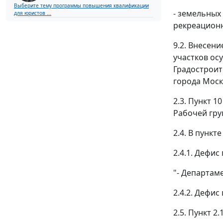
Выберите тему программы повышения квалификации
- земельных
для юристов ...
рекреационн
9.2. Внесен
участков ос
Градостроит
города Моск
2.3. Пункт 
Рабочей гру
2.4. В пункт
2.4.1. Дефи
"- Департам
2.4.2. Дефи
2.5. Пункт 