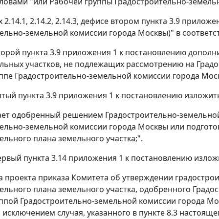
ловами "или Рабочей группы Градостроительно-земель
ах 2.14.1, 2.14.2, 2.14.3, дефисе втором пункта 3.9 прил
ельно-земельной комиссии города Москвы)" в соответ
второй пункта 3.9 приложения 1 к постановлению допол
льных участков, не подлежащих рассмотрению на Град
ппе Градостроительно-земельной комиссии города Мос
пятый пункта 3.9 приложения 1 к постановлению изложит
ает одобренный решением Градостроительно-земельно
ельно-земельной комиссии города Москвы или подгото
ельного плана земельного участка;".
первый пункта 3.14 приложения 1 к постановлению изло
ка проекта приказа Комитета об утверждении градостро
ельного плана земельного участка, одобренного Градо
ппой Градостроительно-земельной комиссии города Мо
а исключением случая, указанного в пункте 8.3 настояще