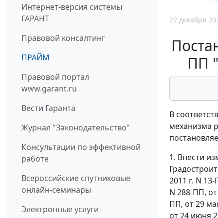
Интернет-версия системы
ГАРАНТ
22 декабря 20
Правовой консалтинг
Постан
ПРАЙМ
ПП 
Правовой портал
www.garant.ru
Вести Гаранта
В соответст
механизма р
Журнал "Законодательство"
постановляе
Консультации по эффективной
1. Внести и
работе
Градостроит
Всероссийские спутниковые
2011 г. N 13-
онлайн-семинары
N 288-ПП, от 
ПП, от 29 мая
Электронные услуги
от 24 июня 2