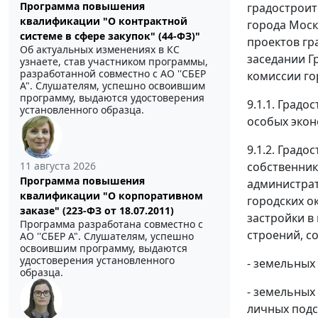
Программа повышения
градостроит
квалификации "О контрактной
города Моск
системе в сфере закупок" (44-ФЗ)"
проектов гр
Об актуальных изменениях в КС
заседании Г
узнаете, став участником программы,
разработанной совместно с АО ''СБЕР
комиссии го
А". Слушателям, успешно освоившим
программу, выдаются удостоверения
9.1.1. Град
установленного образца.
особых экон
9.1.2. Град
собственник
11 августа 2026
Программа повышения
администрат
квалификации "О корпоративном
городских о
заказе" (223-ФЗ от 18.07.2011)
застройки в 
Программа разработана совместно с
строений, со
АО ''СБЕР А". Слушателям, успешно
освоившим программу, выдаются
удостоверения установленного
- земельных
образца.
- земельных
личных подс