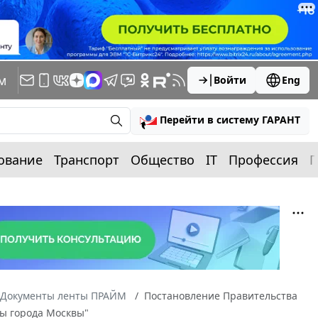
м
Войти
Eng
Перейти в систему ГАРАНТ
ование
Транспорт
Общество
IT
Профессия
П
Документы ленты ПРАЙМ
Постановление Правительства
ты города Москвы"