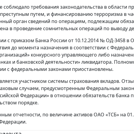
е соблюдало требования законодательства в области п
преступным путем, и финансированию терроризма в ча
ный орган сведений по операциям, подлежащим обяза
ена в проведение сомнительных операций по выводу де
вии с приказом Банка России от 10.12.2014 № ОД-3458 
твия до момента назначения в соответствии с Федераль
рганизаций» конкурсного управляющего либо назначени
анках и банковской деятельности» ликвидатора. Полно
вии с федеральными законами приостановлены.
вляется участником системы страхования вкладов. Отз
раховым случаем, предусмотренным Федеральным закон
ссийской Федерации» в отношении обязательств банка 
ьством порядке.
нным отчетности, по величине активов ОАО «ТСБ» на 01.
Федерации.
кумента