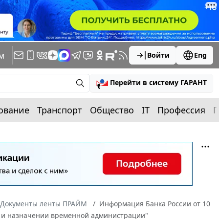
м
Войти
Eng
Перейти в систему ГАРАНТ
ование
Транспорт
Общество
IT
Профессия
П
Документы ленты ПРАЙМ
Информация Банка России от 10
ий и назначении временной администрации"