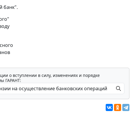
й банк".
ого"
воду
сного
анов
ции о вступлении в силу, изменениях и порядке
мы ГАРАНТ: