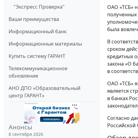
"Экспресс Проверка"
ОАО «ТСБ» н
полученных 
Ваши преимущества
уполномочен
была вовлеч
Информационный банк
В соответст
Информационные материалы
сроком дейс
Купить систему ГАРАНТ
кредитных о
закона «О б
Телекоммуникационное
в соответст
обновление
ОАО «ТСБ» я
АНО ДПО «Образовательный
является ст
центр ГАРАНТ»
в банках Ро
законодател
Согласно да
Российской 
Анонсы
8 сентября 2026
Обзор до