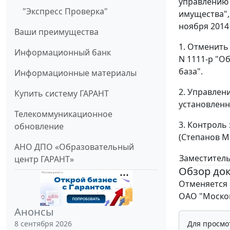
управлению 
"Экспресс Проверка"
имущества",
ноября 2014 
Ваши преимущества
1. Отменить
Информационный банк
N 1111-р "О
база".
Информационные материалы
2. Управлен
Купить систему ГАРАНТ
установленн
Телекоммуникационное
3. Контроль
обновление
(Степанов М.
АНО ДПО «Образовательный
Заместитель
центр ГАРАНТ»
Обзор до
Отменяется 
ОАО "Москов
Анонсы
Для просмо
8 сентября 2026