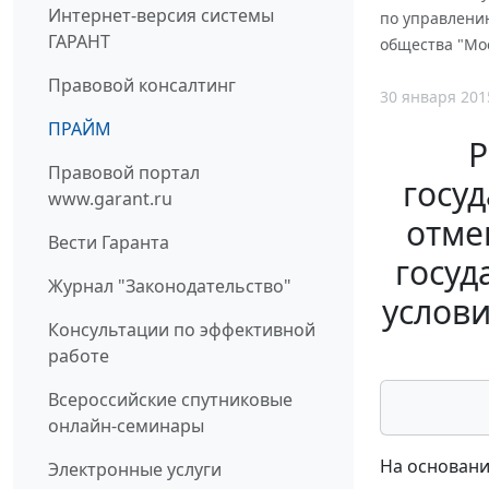
Интернет-версия системы
по управлению
ГАРАНТ
общества "Мо
Правовой консалтинг
30 января 201
ПРАЙМ
Р
Правовой портал
госуд
www.garant.ru
отме
Вести Гаранта
госуд
Журнал "Законодательство"
услов
Консультации по эффективной
работе
Всероссийские спутниковые
онлайн-семинары
На основани
Электронные услуги