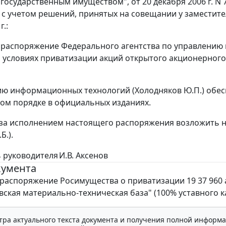
государственным имуществом", от 20 декабря 2006 г. N
 с учетом решений, принятых на совещании у заместит
г.:
 распоряжение Федерального агентства по управлению г
б условиях приватизации акций открытого акционерног
ию информационных технологий (Холодняков Ю.П.) обе
ом порядке в официальных изданиях.
 за исполнением настоящего распоряжения возложить
Б.).
 руководителя
И.В. Аксенов
кумента
распоряжение Росимущества о приватизации 19 37 960 
ская материально-техническая база" (100% уставного к
тра актуального текста документа и получения полной информа