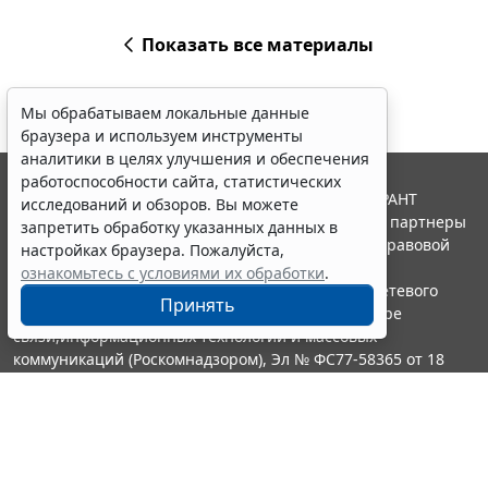
Показать все материалы
Мы обрабатываем локальные данные
браузера и используем инструменты
аналитики в целях улучшения и обеспечения
работоспособности сайта, статистических
© ООО "НПП "ГАРАНТ-СЕРВИС", 2026. Система ГАРАНТ
исследований и обзоров. Вы можете
выпускается с 1990 года. Компания "Гарант" и ее партнеры
запретить обработку указанных данных в
являются участниками Российской ассоциации правовой
настройках браузера. Пожалуйста,
информации ГАРАНТ.
ознакомьтесь с условиями их обработки
.
Портал ГАРАНТ.РУ зарегистрирован в качестве сетевого
Принять
издания Федеральной службой по надзору в сфере
связи,информационных технологий и массовых
коммуникаций (Роскомнадзором), Эл № ФС77-58365 от 18
июня 2014 года.
16+
Контакты
8-800-200-88-88