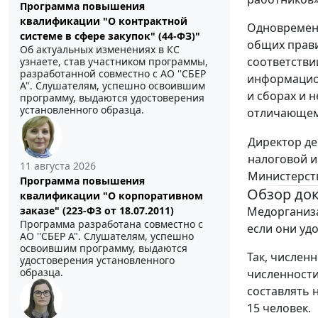
Программа повышения
квалификации "О контрактной
Одновременн
системе в сфере закупок" (44-ФЗ)"
общих прави
Об актуальных изменениях в КС
соответстви
узнаете, став участником программы,
разработанной совместно с АО ''СБЕР
информацион
А". Слушателям, успешно освоившим
и сборах и 
программу, выдаются удостоверения
установленного образца.
отличающемс
Директор д
налоговой 
11 августа 2026
Министерст
Программа повышения
Обзор до
квалификации "О корпоративном
Медорганиза
заказе" (223-ФЗ от 18.07.2011)
Программа разработана совместно с
если они уд
АО ''СБЕР А". Слушателям, успешно
освоившим программу, выдаются
Так, числен
удостоверения установленного
образца.
численности
составлять 
15 человек.