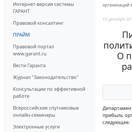
Интернет-версия системы
организаций 
ГАРАНТ
10 декабря 20
Правовой консалтинг
П
ПРАЙМ
полити
Правовой портал
О п
www.garant.ru
ра
Вести Гаранта
Журнал "Законодательство"
Консультации по эффективной
работе
Всероссийские спутниковые
Департамент
онлайн-семинары
прибыль орг
следующее.
Электронные услуги