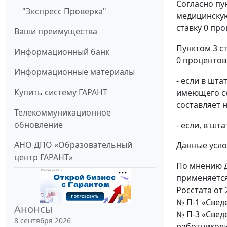
Согласно пу
"Экспресс Проверка"
медицинскую
ставку 0 пр
Ваши преимущества
Пунктом 3 с
Информационный банк
0 процентов
Информационные материалы
- если в шт
Купить систему ГАРАНТ
имеющего се
составляет 
Телекоммуникационное
обновление
- если, в ш
АНО ДПО «Образовательный
Данные усло
центр ГАРАНТ»
По мнению Д
применяется
Росстата от
№ П-1 «Свед
Анонсы
№ П-3 «Свед
8 сентября 2026
работников»