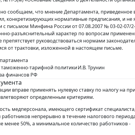
о сообщаем, что мнение Департамента, приведенное в
л, конкретизирующих нормативные предписания, и не 
и с письмом Минфина России от 07.08.2007 № 03-02-07/
но-разъяснительный характер по вопросам применени
не препятствует руководствоваться нормами законодател
я от трактовки, изложенной в настоящем письме.
епартамента
и таможенно-тарифной политики
И.В. Трунин
ва финансов РФ
кумента
ции вправе применять нулевую ставку по налогу на пр
овлетворяют определенным критериям.
ность медперсонала, имеющего сертификат специалиста
 работников непрерывно в течение налогового период
не менее 50%, а минимальное количество работников -