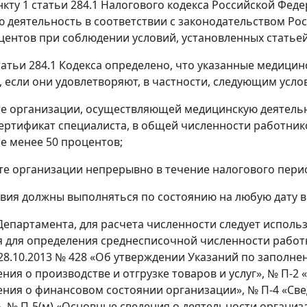
нкту 1 статьи 284.1 Налогового кодекса Российской Фед
 деятельность в соответствии с законодательством Ро
оцентов при соблюдении условий, установленных статьей 
татьи 284.1 Кодекса определено, что указанные медици
, если они удовлетворяют, в частности, следующим усло
ате организации, осуществляющей медицинскую деятель
ртификат специалиста, в общей численности работник
не менее 50 процентов;
тате организации непрерывно в течение налогового пери
вия должны выполняться по состоянию на любую дату в
епартамента, для расчета численности следует исполь
 для определения среднесписочной численности работ
 28.10.2013 № 428 «Об утверждении Указаний по запол
ения о производстве и отгрузке товаров и услуг», № П-2
ения о финансовом состоянии организации», № П-4 «Све
, № П-5(м) «Основные сведения о деятельности организ