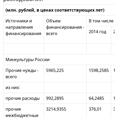
(млн. рублей, в ценах соответствующих лет)
Источники и
Объем
В том числе
направления
финансирования -
2014 год
20
финансирования
всего
Минкультуры России
Прочие нужды -
5965,225
1598,2585
10
всего
из них:
прочие расходы
992,2895
64,2485
10
прочие
3214,9355
376,01
37
межбюджетные