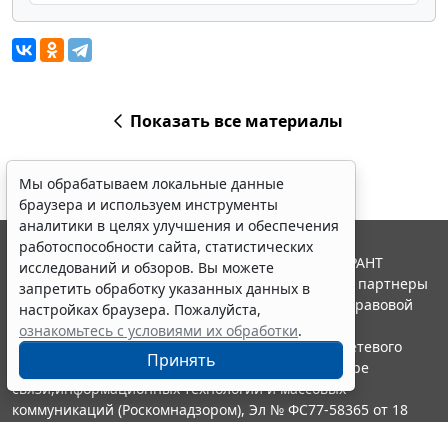
Показать все материалы
Мы обрабатываем локальные данные
браузера и используем инструменты
аналитики в целях улучшения и обеспечения
работоспособности сайта, статистических
© ООО "НПП "ГАРАНТ-СЕРВИС", 2026. Система ГАРАНТ
исследований и обзоров. Вы можете
выпускается с 1990 года. Компания "Гарант" и ее партнеры
запретить обработку указанных данных в
являются участниками Российской ассоциации правовой
настройках браузера. Пожалуйста,
информации ГАРАНТ.
ознакомьтесь с условиями их обработки
.
Портал ГАРАНТ.РУ зарегистрирован в качестве сетевого
Принять
издания Федеральной службой по надзору в сфере
связи,информационных технологий и массовых
коммуникаций (Роскомнадзором), Эл № ФС77-58365 от 18
июня 2014 года.