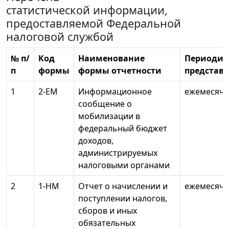
статистической информации,
предоставляемой Федеральной
налоговой службой
№ п/
Код
Наименование
Периодич
п
формы
формы отчетности
представ
1
2-ЕМ
Информационное
ежемесячн
сообщение о
мобилизации в
федеральный бюджет
доходов,
администрируемых
налоговыми органами
2
1-НМ
Отчет о начислении и
ежемесячн
поступлении налогов,
сборов и иных
обязательных