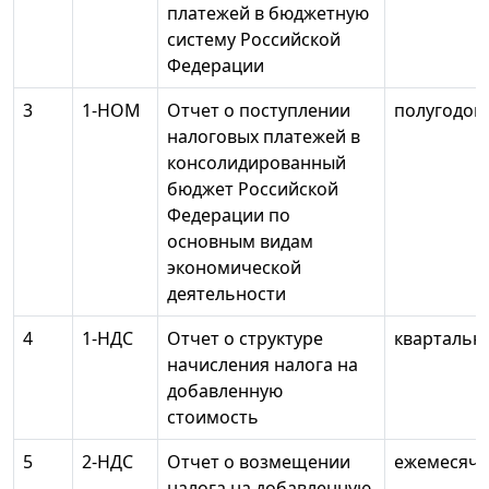
платежей в бюджетную
систему Российской
Федерации
3
1-НОМ
Отчет о поступлении
полугодов
налоговых платежей в
консолидированный
бюджет Российской
Федерации по
основным видам
экономической
деятельности
4
1-НДС
Отчет о структуре
квартальн
начисления налога на
добавленную
стоимость
5
2-НДС
Отчет о возмещении
ежемесячн
налога на добавленную