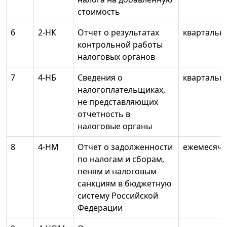
стоимость
6
2-НК
Отчет о результатах
квартальн
контрольной работы
налоговых органов
7
4-НБ
Сведения о
квартальн
налогоплательщиках,
не представляющих
отчетность в
налоговые органы
8
4-НМ
Отчет о задолженности
ежемесячн
по налогам и сборам,
пеням и налоговым
санкциям в бюджетную
систему Российской
Федерации