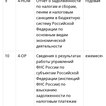
9
4-НОМ
Отчет о задолженности
годовая
по налогам и сборам,
пеням и налоговым
санкциям в бюджетную
систему Российской
Федерации по
основным видам
экономической
деятельности
10
4-ОР
Сведения о результатах
ежемесячн
работы управлений
ФНС России по
субъектам Российской
Федерации (инспекций
ФНС России) по
взысканию
задолженности по
налоговым платежам