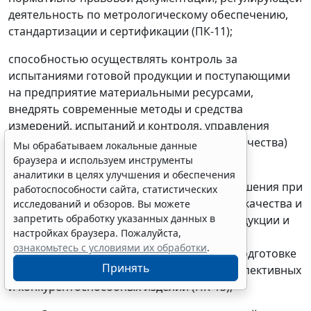
деятельность по метрологическому обеспечению,
стандартизации и сертификации (ПК-11);
способностью осуществлять контроль за
испытаниями готовой продукции и поступающими
на предприятие материальными ресурсами,
внедрять современные методы и средства
измерений, испытаний и контроля, управления
программами обеспечения надежности (качества)
Мы обрабатываем локальные данные
новой техники и технологии (ПК-12);
браузера и используем инструменты
аналитики в целях улучшения и обеспечения
способностью находить рациональные решения при
работоспособности сайта, статистических
создании продукции с учетом требований качества и
исследований и обзоров. Вы можете
запретить обработку указанных данных в
конкурентоспособности выпускаемой продукции и
настройках браузера. Пожалуйста,
функционирования самого предприятия,
ознакомьтесь с условиями их обработки
.
участвовать в проведении маркетинга и подготовке
Принять
бизнес-планов выпуска и реализации перспективных
и конкурентоспособных изделий (ПК-13);