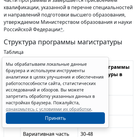
части программы и завершается присвоением
квалификации, указанной в перечне специальностей
и направлений подготовки высшего образования,
утверждаемом Министерством образования и науки
Российской Федерации
*
.
Структура программы магистратуры
Таблица
Мы обрабатываем локальные данные
Структура программы
Объем программы
браузера и используем инструменты
магистратуры
магистратуры в
аналитики в целях улучшения и обеспечения
зачетных
работоспособности сайта, статистических
единицах
исследований и обзоров. Вы можете
запретить обработку указанных данных в
Блок
Дисциплины
60
настройках браузера. Пожалуйста,
1
(модули)
ознакомьтесь с условиями их обработки
.
Принять
Базовая часть
12-30
Вариативная часть
30-48