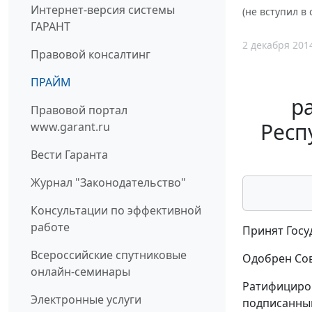
Интернет-версия системы
(не вступил в 
ГАРАНТ
2 декабря 201
Правовой консалтинг
ПРАЙМ
р
Правовой портал
Респ
www.garant.ru
Вести Гаранта
Журнал "Законодательство"
Консультации по эффективной
работе
Принят Госу
Всероссийские спутниковые
Одобрен Сов
онлайн-семинары
Ратифициров
Электронные услуги
подписанный