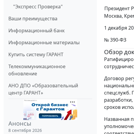
"Экспресс Проверка"
Президент 
Москва, Кре
Ваши преимущества
1 декабря 20
Информационный банк
№ 390-ФЗ
Информационные материалы
Обзор до
Купить систему ГАРАНТ
Ратифициров
сотрудничест
Телекоммуникационное
обновление
Договор рег
национальны
АНО ДПО «Образовательный
спецслужб. 
центр ГАРАНТ»
разработки,
сроков испо
Названная п
Анонсы
уполномочен
8 сентября 2026
соответству