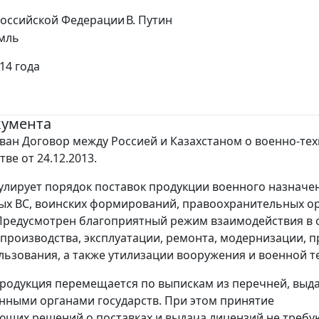
Российской Федерации
В. Путин
мль
14 года
кумента
ан Договор между Россией и Казахстаном о военно-те
ве от 24.12.2013.
улирует порядок поставок продукции военного назначе
х ВС, воинских формирований, правоохранительных ор
Предусмотрен благоприятный режим взаимодействия в 
 производства, эксплуатации, ремонта, модернизации, 
льзования, а также утилизации вооружения и военной т
родукция перемещается по выпискам из перечней, вы
ными органами государств. При этом принятие
ющих решений о поставках и выдача лицензий не требу