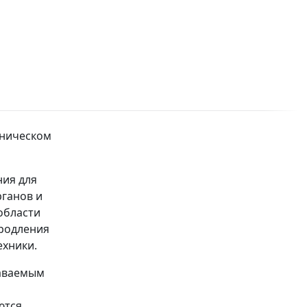
хническом
ния для
ганов и
области
продления
ехники.
даваемым
ются.