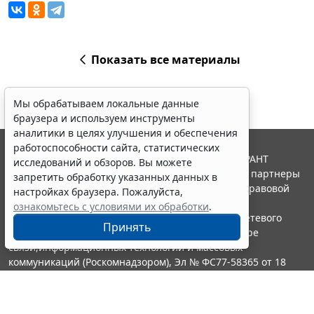
Показать все материалы
Мы обрабатываем локальные данные
браузера и используем инструменты
аналитики в целях улучшения и обеспечения
работоспособности сайта, статистических
© ООО "НПП "ГАРАНТ-СЕРВИС", 2026. Система ГАРАНТ
исследований и обзоров. Вы можете
выпускается с 1990 года. Компания "Гарант" и ее партнеры
запретить обработку указанных данных в
являются участниками Российской ассоциации правовой
настройках браузера. Пожалуйста,
информации ГАРАНТ.
ознакомьтесь с условиями их обработки
.
Портал ГАРАНТ.РУ зарегистрирован в качестве сетевого
Принять
издания Федеральной службой по надзору в сфере
связи,информационных технологий и массовых
коммуникаций (Роскомнадзором), Эл № ФС77-58365 от 18
июня 2014 года.
16+