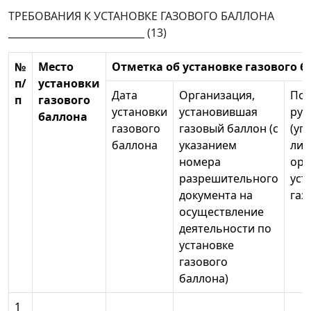
ТРЕБОВАНИЯ К УСТАНОВКЕ ГАЗОВОГО БАЛЛОНА
____________________________ (13)
№
Место
Отметка об установке газового б
п/
установки
Дата
Организация,
Под
п
газового
установки
установившая
рук
баллона
газового
газовый баллон (с
(уп
баллона
указанием
лиц
номера
орг
разрешительного
уст
документа на
газ
осуществление
деятельности по
установке
газового
баллона)
1