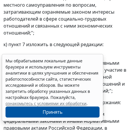
местного самоуправления по вопросам,
затрагивающим охраняемые законом интересы
работодателей в сфере социально-трудовых
отношений и связанных с ними экономических
отношений;";
к) пункт 7 изложить в следующей редакции:
"7) принимать в порядке, установленном
Мы обрабатываем локальные данные
федеральными законами и иными нормативными
браузера и используем инструменты
правовыми актами Российской Федерации, участие в
аналитики в целях улучшения и обеспечения
формировании и реализации государственной
работоспособности сайта, статистических
политики в сфере социально-трудовых отношений и
исследований и обзоров. Вы можете
связанных с ними экономических отношений;";
запретить обработку указанных данных в
настройках браузера. Пожалуйста,
л) дополнить пунктом 8.1 следующего содержания:
ознакомьтесь с условиями их обработки
.
Принять
"8.1) участвовать в порядке, установленном
федеральными законами и иными нормативными
правовыми актами Российской Федерации, в