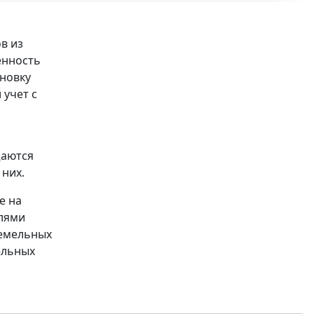
в из
енность
ановку
 учет с
щаются
 них.
е на
лями
земельных
ельных