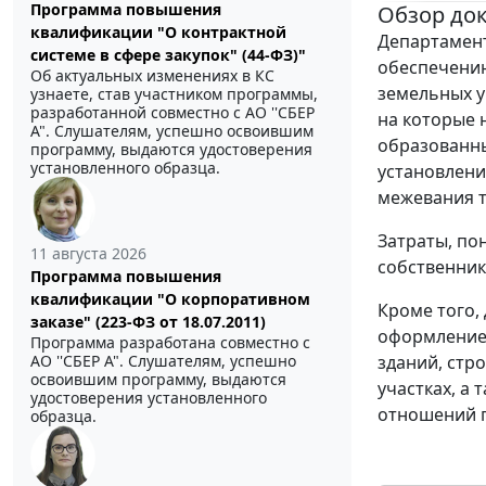
Программа повышения
Обзор до
квалификации "О контрактной
Департамент
системе в сфере закупок" (44-ФЗ)"
обеспечению
Об актуальных изменениях в КС
земельных у
узнаете, став участником программы,
разработанной совместно с АО ''СБЕР
на которые 
А". Слушателям, успешно освоившим
образованны
программу, выдаются удостоверения
установленного образца.
установлени
межевания 
Затраты, по
11 августа 2026
собственник
Программа повышения
квалификации "О корпоративном
Кроме того,
заказе" (223-ФЗ от 18.07.2011)
оформление
Программа разработана совместно с
зданий, стр
АО ''СБЕР А". Слушателям, успешно
освоившим программу, выдаются
участках, а
удостоверения установленного
отношений п
образца.