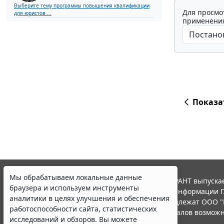
Выберите тему программы повышения квалификации
Для просмо
для юристов ...
применения
Показа
Мы обрабатываем локальные данные
© ООО "НПП "ГАРАНТ-СЕРВИС", 2026. Система ГАРАНТ выпускае
браузера и используем инструменты
участниками Российской ассоциации правовой информации Г
аналитики в целях улучшения и обеспечения
Все права на материалы сайта ГАРАНТ.РУ принадлежат ООО "
работоспособности сайта, статистических
Полное или частичное воспроизведение материалов возможн
исследований и обзоров. Вы можете
Правила использования портала.