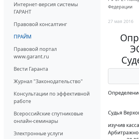
Интернет-версия системы
Федерации
ГАРАНТ
27 мая 2016
Правовой консалтинг
Опр
ПРАЙМ
Э
Правовой портал
www.garant.ru
Суд
Вести Гаранта
Журнал "Законодательство"
Определение
Консультации по эффективной
работе
Судья Верхо
Всероссийские спутниковые
онлайн-семинары
изучив касс
Арбитражног
Электронные услуги