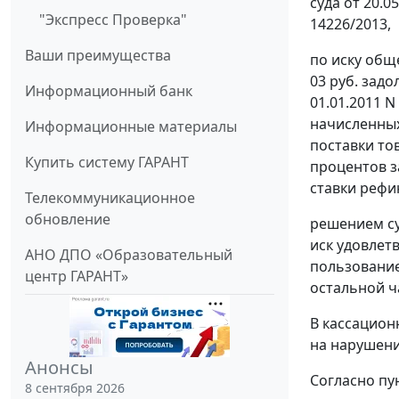
суда от 20.0
"Экспресс Проверка"
14226/2013,
Ваши преимущества
по иску обще
03 руб. зад
Информационный банк
01.01.2011 N
начисленных 
Информационные материалы
поставки тов
Купить систему ГАРАНТ
процентов з
ставки реф
Телекоммуникационное
обновление
решением
с
иск удовлетв
АНО ДПО «Образовательный
пользование
центр ГАРАНТ»
остальной ч
В кассацион
на нарушени
Анонсы
Согласно
пу
8 сентября 2026