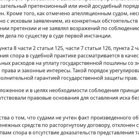
зательный претензионный или иной досудебный порядо
ен. Кроме того, как отмечено апелляционным судом, не
о с исковым заявлением, из конкретных обстоятельств д
нии претензии и не заявлял возражений по соблюдени
я дела по существу в суде первой инстанции.
ункта 8 части 2 статьи 125
,
части 7 статьи 126
,
пункта 2 ч
ния спора в судебной практике рассматривается в каче
ных расходов на уплату государственной пошлины со 
права и законные интересы. Такой порядок урегулиров
полнительной гарантией государственной защиты прав.
ложенное и в целях необходимости соблюдения принци
сутствовали правовые основания для оставления иска б
тва о том, что судами не учтен факт произведенного об
енежных средств по расторгнутому договору, отклонен 
твам спора в отсутствие доказательств представления т