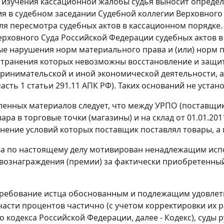
 изучения кассационной жалобы судья выносит определ
я в судебном заседании Судебной коллегии Верховного 
ля пересмотра судебных актов в кассационном порядке
ерховного Суда Российской Федерации судебных актов в
е нарушения норм материального права и (или) норм п
устранения которых невозможны восстановление и защит
ринимательской и иной экономической деятельности, 
асть 1 статьи 291.11
АПК РФ). Таких оснований не устан
ленных материалов следует, что между УРПО (поставщи
ара в торговые точки (магазины) и на склад от 01.01.201
лнение условий которых поставщик поставлял товары, а
а по настоящему делу мотивирован ненадлежащим исп
вознаграждения (премии) за фактически приобретенный 
ребование истца обоснованным и подлежащим удовлетв
 части процентов частично (с учетом корректировки их
о кодекса Российской Федерации, далее - Кодекс), суды