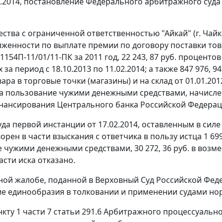
5.2014,
постановление
Федерального арбитражного суда Ур
ства с ограниченной ответственностью "Айкай" (г. Чайк
олженности по выплате премии по договору поставки това
 1154П-11/01/11-ПК за 2011 год, 22 243, 87 руб. процен
за период с 18.10.2013 по 11.02.2014; а также 847 976,
ара в торговые точки (магазины) и на склад от 01.01.2012
а пользование чужими денежными средствами, начисленны
инансирования
Центрального банка Российской Федераци
уда первой инстанции от 17.02.2014, оставленным в сил
орен в части взыскания с ответчика в пользу истца 1 699 
 чужими денежными средствами, 30 272, 36 руб. в возм
асти иска отказано.
ной жалобе, поданной в Верховный Суд Российской Фед
е единообразия в толковании и применении судами но
нкту 1 части 7 статьи 291.6
Арбитражного процессуальног