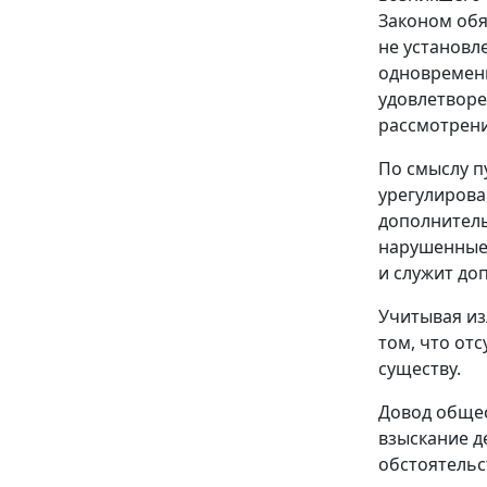
Законом обя
не установл
одновременн
удовлетворе
рассмотрени
По смыслу
п
урегулирова
дополнитель
нарушенные 
и служит до
Учитывая из
том, что от
существу.
Довод общес
взыскание д
обстоятельс