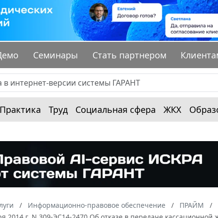
Демо
Семинары
Стать партнером
Клиента
Практика
Труд
Социальная сфера
ЖКХ
Образ
луги
Информационно-правовое обеспечение
ПРАЙМ
ря 2014 г. N 309-ЭС14-2470 Об отказе в передаче кассационной