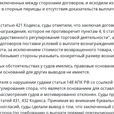
аключенных между сторонами договоров, и исходили и
 в спорные периоды и отсутствия доказательств выпл
а
статью 421
Кодекса, суды отметили, что заключая догов
награждения, которое не противоречит
пунктам 4
,
6 ста
ударственного регулирования торговой деятельности", а
договоров поставки условий о выплате вознаграждени
та, за исключением стоимости возвращенного товара, 
обязывает стороны указывать конкретный размер возна
ых обстоятельствах у судов имелись правовые основан
и оснований для других выводов не имеется.
теля о нарушении судами
статьи 148
АПК РФ со ссылкой
гулирования спора, что является основанием для остав
ассмотрения судов и мотивированно отклонен. Суды пр
статей 431
,
432
Кодекса. Принимая во внимание буквальн
зногласий, суды сделали вывод о том, что заключенный
спора (по требованию о выплате премии) претензионно