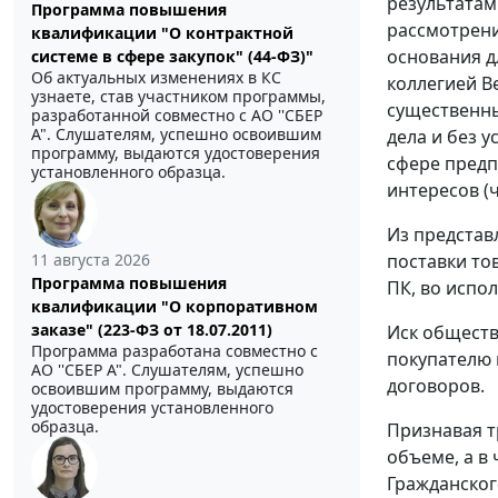
результатам
Программа повышения
рассмотрени
квалификации "О контрактной
основания д
системе в сфере закупок" (44-ФЗ)"
Об актуальных изменениях в КС
коллегией В
узнаете, став участником программы,
существенны
разработанной совместно с АО ''СБЕР
А". Слушателям, успешно освоившим
дела и без 
программу, выдаются удостоверения
сфере предп
установленного образца.
интересов (
ч
Из представ
11 августа 2026
поставки тов
Программа повышения
ПК, во испо
квалификации "О корпоративном
заказе" (223-ФЗ от 18.07.2011)
Иск обществ
Программа разработана совместно с
покупателю 
АО ''СБЕР А". Слушателям, успешно
договоров.
освоившим программу, выдаются
удостоверения установленного
образца.
Признавая т
объеме, а в
Гражданског