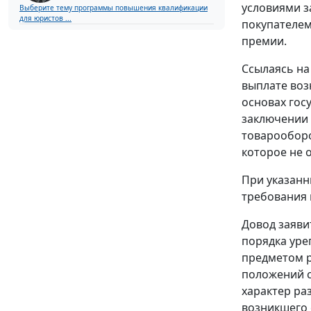
условиями з
Выберите тему программы повышения квалификации
для юристов ...
покупателем
премии.
Ссылаясь н
выплате воз
основах гос
заключении 
товарооборо
которое не 
При указанн
требования 
Довод заяви
порядка уре
предметом р
положений
характер ра
возникшего 