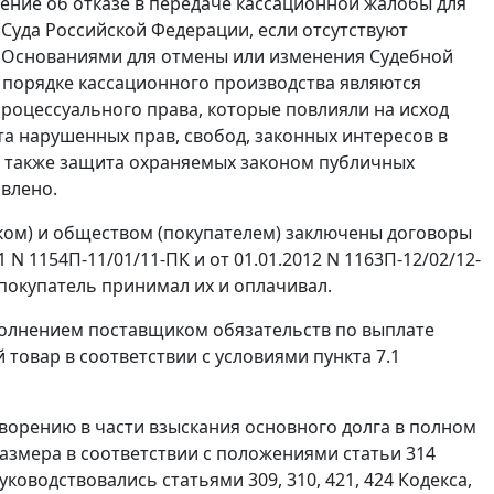
ение об отказе в передаче кассационной жалобы для
Суда Российской Федерации, если отсутствуют
. Основаниями для отмены или изменения Судебной
 порядке кассационного производства являются
роцессуального права, которые повлияли на исход
а нарушенных прав, свобод, законных интересов в
а также защита охраняемых законом публичных
овлено.
ком) и обществом (покупателем) заключены договоры
1 N 1154П-11/01/11-ПК и от 01.01.2012 N 1163П-12/02/12-
 покупатель принимал их и оплачивал.
олнением поставщиком обязательств по выплате
товар в соответствии с условиями пункта 7.1
орению в части взыскания основного долга в полном
 размера в соответствии с положениями
статьи 314
 руководствовались
статьями 309
,
310
,
421
,
424
Кодекса,