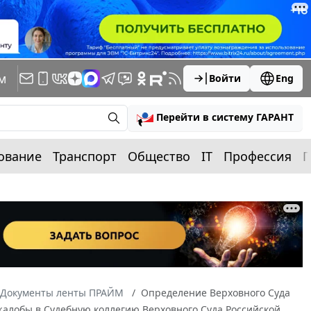
м
Войти
Eng
Перейти в систему ГАРАНТ
ование
Транспорт
Общество
IT
Профессия
П
Документы ленты ПРАЙМ
Определение Верховного Суда
 жалобы в Судебную коллегию Верховного Суда Российской