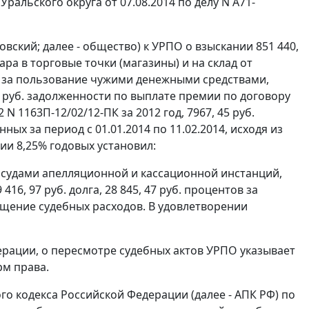
альского округа от 07.08.2014 по делу N А71-
овский; далее - общество) к УРПО о взыскании 851 440,
ра в торговые точки (магазины) и на склад от
тов за пользование чужими денежными средствами,
 94 руб. задолженности по выплате премии по договору
 N 1163П-12/02/12-ПК за 2012 год, 7967, 45 руб.
х за период с 01.01.2014 по 11.02.2014, исходя из
и 8,25% годовых установил:
е судами апелляционной и кассационной инстанций,
416, 97 руб. долга, 28 845, 47 руб. процентов за
ещение судебных расходов. В удовлетворении
ерации, о пересмотре судебных актов УРПО указывает
рм права.
о кодекса Российской Федерации (далее - АПК РФ) по