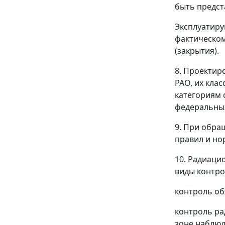
быть предст
Эксплуатиру
фактическом
(закрытия).
8. Проектир
РАО, их кла
категориям 
федеральных
9. При обра
правил и но
10. Радиаци
виды контро
контроль об
контроль ра
зоне наблюд