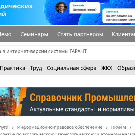
Демо
Семинары
Стать партнером
Клиента
Практика
Труд
Социальная сфера
ЖКХ
Образ
луги
Информационно-правовое обеспечение
ПРАЙМ
служба по экологическому, технологическому и атомному надзо