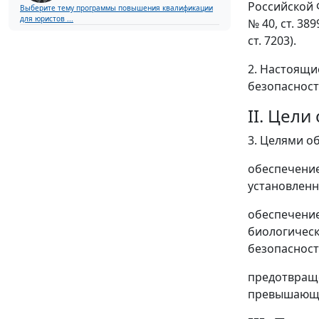
Российской Фе
Выберите тему программы повышения квалификации
для юристов ...
№ 40, ст. 389
ст. 7203).
2. Настоящи
безопасност
II. Цел
3. Целями о
обеспечение
установленн
обеспечение
биологическ
безопасност
предотвраще
превышающих