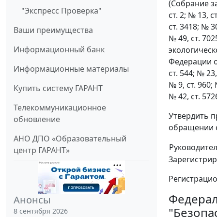
(Собрание за
"Экспресс Проверка"
ст. 2; № 13, с
ст. 3418; № 30
Ваши преимущества
№ 49, ст. 70
Информационный банк
экологическ
Федерации от
Информационные материалы
ст. 544; № 23,
№ 9, ст. 960; 
Купить систему ГАРАНТ
№ 42, ст. 572
Телекоммуникационное
Утвердить п
обновление
обращении с
АНО ДПО «Образовательный
Руководите
центр ГАРАНТ»
Зарегистрир
Регистраци
Федерал
Анонсы
"Безопа
8 сентября 2026