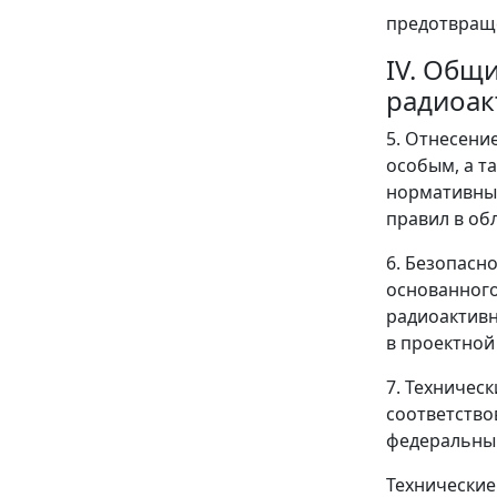
предотвраще
IV. Общ
радиоак
5. Отнесени
особым, а т
нормативным
правил в об
6. Безопасн
основанного
радиоактивн
в проектной
7. Техничес
соответство
федеральны
Технические