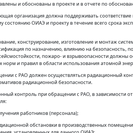
авлены и обоснованы в проекте и в отчете по обоснова
ющая организация должна поддерживать соответствие
у состоянию ОИАЭ и проекту в течение всего срока экс
ование, конструирование, изготовление и монтаж систе
ссификация по назначению, влиянию на безопасность, п
сейсмостойкости, пожаро- и взрывоопасности должны о
 норм и правил в области использования атомной энер
щении с РАО должен осуществляться радиационный конт
рмативов радиационной безопасности.
онный контроль при обращении с РАО, в зависимости о
ля:
лучения работников (персонала);
диационной обстановки в производственных помещения
ения, установленных для данного ОИАЭ;