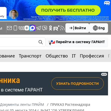
м
Войти
Eng
Перейти в систему ГАРАНТ
ование
Транспорт
Общество
IT
Профессия
П
Документы ленты ПРАЙМ
ПРИКАЗ Ростехнадзора
ру) от 05 августа 2014 г. №347 "ОБ УТВЕРЖДЕНИИ