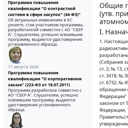
Программа повышения
Общие п
квалификации "О контрактной
(утв. п
системе в сфере закупок" (44-ФЗ)"
атомному
Об актуальных изменениях в КС
узнаете, став участником программы,
разработанной совместно с АО ''СБЕР
I. Назн
А". Слушателям, успешно освоившим
программу, выдаются удостоверения
1. Настоящи
установленного образца.
радиоактивн
разработаны
(Собрание за
11 августа 2026
ст. 2; № 13, с
Программа повышения
ст. 3418; № 30
квалификации "О корпоративном
ст. 6732; № 4
заказе" (223-ФЗ от 18.07.2011)
обращении с
Программа разработана совместно с
АО ''СБЕР А". Слушателям, успешно
Федерации" (
освоившим программу, выдаются
законом от 
удостоверения установленного
образца.
Федерации, 19
Правительст
утверждении