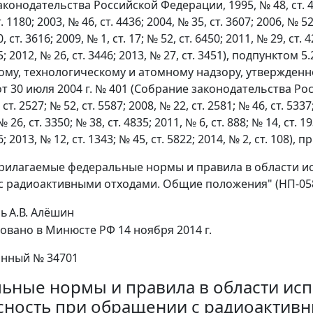
конодательства Российской Федерации, 1995, № 48, ст. 4552;
т. 1180; 2003, № 46, ст. 4436; 2004, № 35, ст. 3607; 2006, № 52
, ст. 3616; 2009, № 1, ст. 17; № 52, ст. 6450; 2011, № 29, ст. 4
25; 2012, № 26, ст. 3446; 2013, № 27, ст. 3451), подпункто
ому, технологическому и атомному надзору, утвержден
 30 июля 2004 г. № 401 (Собрание законодательства Росси
 ст. 2527; № 52, ст. 5587; 2008, № 22, ст. 2581; № 46, ст. 5337
№ 26, ст. 3350; № 38, ст. 4835; 2011, № 6, ст. 888; № 14, ст. 1
6; 2013, № 12, ст. 1343; № 45, ст. 5822; 2014, № 2, ст. 108),
рилагаемые федеральные нормы и правила в области и
 радиоактивными отходами. Общие положения" (НП-058
ль
А.В. Алёшин
овано в Минюсте РФ 14 ноября 2014 г.
онный № 34701
ьные нормы и правила в области ис
сность при обращении с радиоактив